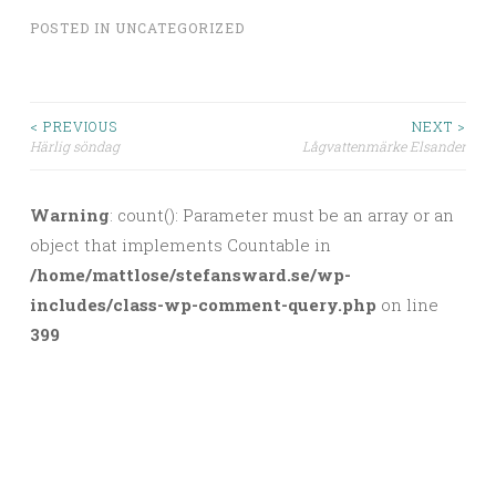
POSTED IN
UNCATEGORIZED
< PREVIOUS
NEXT >
Härlig söndag
Lågvattenmärke Elsander
Post navigation
Warning
: count(): Parameter must be an array or an
object that implements Countable in
/home/mattlose/stefansward.se/wp-
includes/class-wp-comment-query.php
on line
399