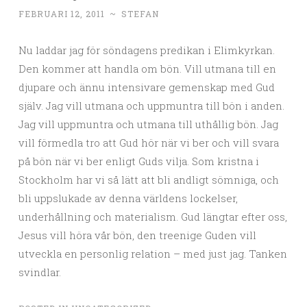
FEBRUARI 12, 2011
~
STEFAN
Nu laddar jag för söndagens predikan i Elimkyrkan.
Den kommer att handla om bön. Vill utmana till en
djupare och ännu intensivare gemenskap med Gud
själv. Jag vill utmana och uppmuntra till bön i anden.
Jag vill uppmuntra och utmana till uthållig bön. Jag
vill förmedla tro att Gud hör när vi ber och vill svara
på bön när vi ber enligt Guds vilja. Som kristna i
Stockholm har vi så lätt att bli andligt sömniga, och
bli uppslukade av denna världens lockelser,
underhållning och materialism. Gud längtar efter oss,
Jesus vill höra vår bön, den treenige Guden vill
utveckla en personlig relation – med just jag. Tanken
svindlar.