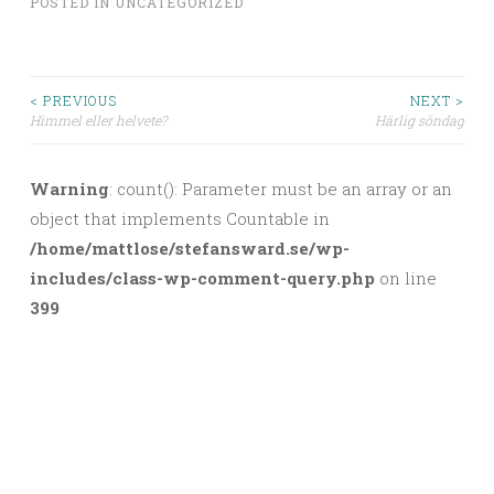
POSTED IN
UNCATEGORIZED
< PREVIOUS
NEXT >
Himmel eller helvete?
Härlig söndag
Post navigation
Warning
: count(): Parameter must be an array or an
object that implements Countable in
/home/mattlose/stefansward.se/wp-
includes/class-wp-comment-query.php
on line
399