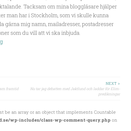
sktalande. Tacksam om mina bloggläsare hjälper
er man har i Stockholm, som vi skulle kunna
aila gärna mig namn, mailadresser, postadresser
er som du vill att vi ska inbjuda.
rg
NEXT >
sam framtid
Nu tar jag debatten med Jaktlund och laddar för Elim-
predikningar
st be an array or an object that implements Countable
d.se/wp-includes/class-wp-comment-query.php
on