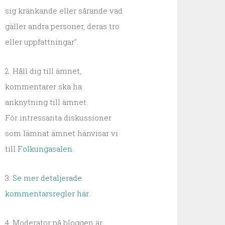
sig kränkande eller sårande vad
gäller andra personer, deras tro
eller uppfattningar".
2. Håll dig till ämnet,
kommentarer ska ha
anknytning till ämnet.
För intressanta diskussioner
som lämnat ämnet hänvisar vi
till
Folkungasalen
.
3.
Se mer detaljerade
kommentarsregler här.
.
4. Moderator på bloggen är