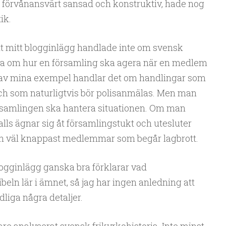
t förvånansvärt sansad och konstruktiv, hade nog
ik.
tt mitt blogginlägg handlade inte om svensk
ara om hur en församling ska agera när en medlem
ra av mina exempel handlar det om handlingar som
 och som naturligtvis bör polisanmälas. Men man
rsamlingen ska hantera situationen. Om man
alls ägnar sig åt församlingstukt och utesluter
n väl knappast medlemmar som begår lagbrott.
blogginlägg ganska bra förklarar vad
beln lär i ämnet, så jag har ingen anledning att
dliga några detaljer.