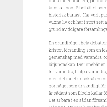
fråga inget problem, jag tror e
kanske inom Bibelbältet som
historisk barlast. Har varit 
vuxna liv och har i stort sett
grund av tidigare församling
En grundfråga i hela debatten
kristen församling som en lok
gemenskap med varandra, och 
lärjungaskap. Det innebär en 
för varandra, hjälpa varandra
men det innebär också en milj
gör något som är skadligt för a
är sådant som Bibeln kallar f
Det är bara i en sådan försam