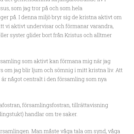
sus, som jag tror på och som hela
er på. I denna miljö bryr sig de kristna aktivt om
tt vi aktivt undervisar och förmanar varandra,
ler syster glider bort från Kristus och alltmer
örsamling som aktivt kan förmana mig när jag
rs om jag blir ljum och sömnig i mitt kristna liv. Att
 är något centralt i den församling som nya
fostran, församlingsfostran, tillrättavisning
ingstukt) handlar om tre saker.
 församlingen. Man måste våga tala om synd, våga