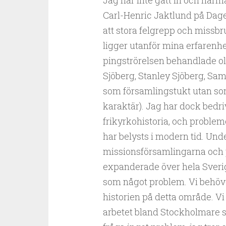
Jag har inte gått in och närm
Carl-Henric Jaktlund på Dagen
att stora felgrepp och missbru
ligger utanför mina erfarenh
pingströrelsen behandlade oli
Sjöberg, Stanley Sjöberg, Sam
som församlingstukt utan som 
karaktär). Jag har dock bedr
frikyrkohistoria, och proble
har belysts i modern tid. Un
missionsförsamlingarna och 
expanderade över hela Sverig
som något problem. Vi behöve
historien på detta område. Vi 
arbetet bland Stockholmare s