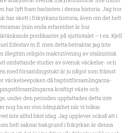
are analyserat svensk frikyrkohistoria. Inte minst
 har lyft fram barlasten i denna historia. Jag tror
k har skett i frikyrkans historia, även om det helt
etsramar (min enda erfarenhet är hur
ktänkande predikanter på sjuttiotalet – t.ex. Kjell
uel Edestav m.fl. men detta betraktar jag inte
illegitim religiös maktutövning av stalinistisk
ivit omfattande studier av svensk väckelse- och
men med församlingstukt är ju något som främst
der väckelseepoken då baptistförsamlingarna-
pingstförsamlingarna kraftigt växte och
e, under den perioden uppfattades detta inte
r nog ha en viss ödmjukhet när vi tolkar
vet inte alltid bäst idag. Jag upplever också att i
om helt saknar bakgrund i frikyrkan är denna