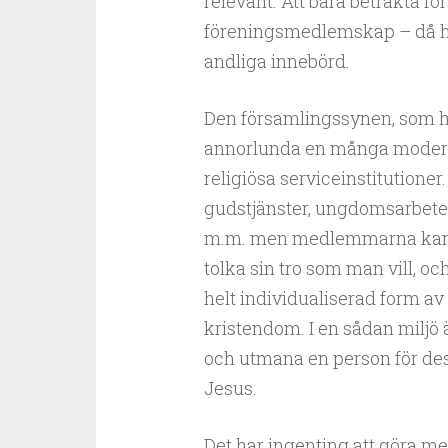
relevant. Att bara betrakta 
föreningsmedlemskap – då h
andliga innebörd.
Den församlingssynen, som har
annorlunda en många modern
religiösa serviceinstitutioner
gudstjänster, ungdomsarbete, 
m.m. men medlemmarna kan ko
tolka sin tro som man vill, och
helt individualiserad form av
kristendom. I en sådan miljö 
och utmana en person för dess
Jesus.
Det har ingenting att göra m