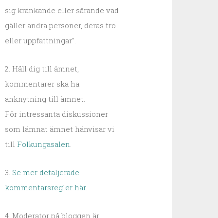
sig kränkande eller sårande vad
gäller andra personer, deras tro
eller uppfattningar".
2. Håll dig till ämnet,
kommentarer ska ha
anknytning till ämnet.
För intressanta diskussioner
som lämnat ämnet hänvisar vi
till
Folkungasalen
.
3.
Se mer detaljerade
kommentarsregler här.
.
4. Moderator på bloggen är