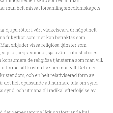
församlingsmedlemskap som ett allmänt
ar man helt missat församlingsmedlemskapets
 djupa rötter i vårt väckelsearv, är något helt
a frikyrkor, som mer kan betraktas som
. Man erbjuder vissa religiösa tjänster som
vigslar, begravningar, själavård, fritidshobbies
nsumera de religiösa tjänsterna som man vill,
 utforma sitt kristna liv som man vill. Det är en
 kristendom, och en helt relativiserad form av
är det helt opassande att närmare tala om synd,
 synd, och utmana till radikal efterföljelse av
ed det gemensamma lärjungafostrande liv i