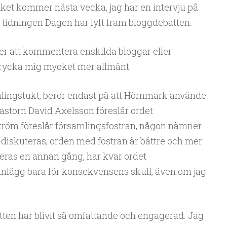
lket kommer nästa vecka, jag har en intervju på
dningen Dagen har lyft fram bloggdebatten.
ter att kommentera enskilda bloggar eller
rycka mig mycket mer allmänt.
mlingstukt, beror endast på att Hörnmark använde
pastorn David Axelsson föreslår ordet
tröm föreslår församlingsfostran, någon nämner
n diskuteras, orden med fostran är bättre och mer
teras en annan gång, har kvar ordet
ginlägg bara för konsekvensens skull, även om jag
tten har blivit så omfattande och engagerad. Jag