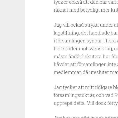
tycker också att den har vari
räknat med betydligt mer krit
Jag vill också stryka under a
lagstiftning, det handlade b
i församlingen syndar, i fle
helt strider mot svensk lag,
måste ändå diskutera hur fö
hävdar att församlingen inte 
medlemmar, då utesluter ma
Jag tycker att mitt tidigare 
församlingstukt är, och vad Bi
upprepa detta. Vill dock förty