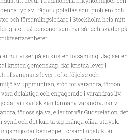
ndast att det är i traditionella frikyrkomiljöer och
 denna typ av frågor uppfattas som problem och
pastor och församlingsledare i Stockholm hela mitt
 aldrig stött på personer som har sår och skador på
stuktserfarenheter.
 är hur vi ser på en kristen församling. Jag ser en
al kristen gemenskap, där kristna lever i
tillsammans lever i efterföljelse och
miljö av uppmuntran, stöd för varandra, förbön
, vara delaktiga och engagerade i varandras liv,
ö där vi i kärlek kan förmana varandra, när vi
ndra, för oss själva, eller för vår Gudsrelation, det
ör synd och det kan ta sig många olika uttryck.
lingsmiljö där begreppet församlingstukt är