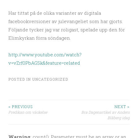
Har tittat på de olika varianter av digitala
facebookversioner av julevangeliet som har gjorts.
Följande tycker jag var roligast, spelade upp den för
Elimkyrkan förra söndagen.
http://www.youtube.com/watch?
v=vZrf0PbAGSk&feature=related
POSTED IN
UNCATEGORIZED
< PREVIOUS
NEXT >
Predikan om väckelse
Bra Dagenartikel av Anders
Post navigation
Blåberg idag
Warning
: count(): Parameter must be an array or an