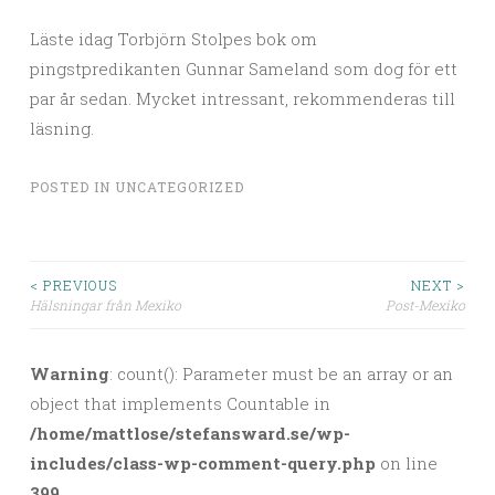
Läste idag Torbjörn Stolpes bok om
pingstpredikanten Gunnar Sameland som dog för ett
par år sedan. Mycket intressant, rekommenderas till
läsning.
POSTED IN
UNCATEGORIZED
< PREVIOUS
NEXT >
Hälsningar från Mexiko
Post-Mexiko
Post navigation
Warning
: count(): Parameter must be an array or an
object that implements Countable in
/home/mattlose/stefansward.se/wp-
includes/class-wp-comment-query.php
on line
399