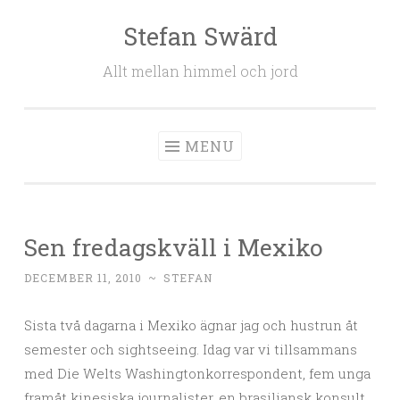
Stefan Swärd
Skip to content
Allt mellan himmel och jord
MENU
Sen fredagskväll i Mexiko
DECEMBER 11, 2010
~
STEFAN
Sista två dagarna i Mexiko ägnar jag och hustrun åt
semester och sightseeing. Idag var vi tillsammans
med Die Welts Washingtonkorrespondent, fem unga
framåt kinesiska journalister, en brasiliansk konsult,