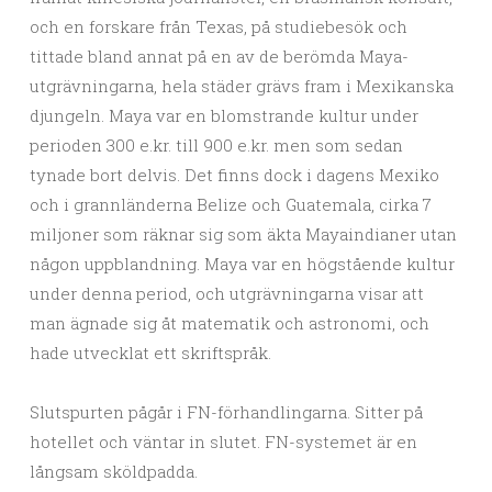
och en forskare från Texas, på studiebesök och
tittade bland annat på en av de berömda Maya-
utgrävningarna, hela städer grävs fram i Mexikanska
djungeln. Maya var en blomstrande kultur under
perioden 300 e.kr. till 900 e.kr. men som sedan
tynade bort delvis. Det finns dock i dagens Mexiko
och i grannländerna Belize och Guatemala, cirka 7
miljoner som räknar sig som äkta Mayaindianer utan
någon uppblandning. Maya var en högstående kultur
under denna period, och utgrävningarna visar att
man ägnade sig åt matematik och astronomi, och
hade utvecklat ett skriftspråk.
Slutspurten pågår i FN-förhandlingarna. Sitter på
hotellet och väntar in slutet. FN-systemet är en
långsam sköldpadda.