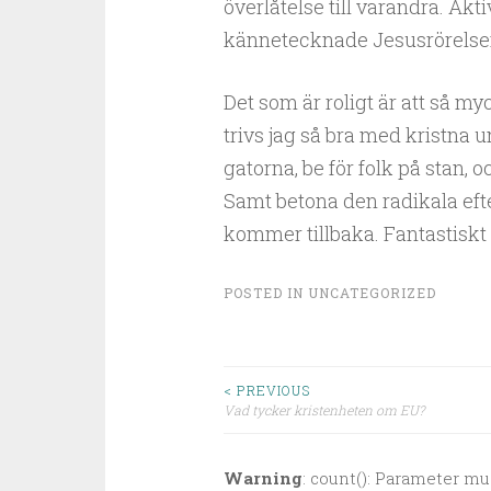
överlåtelse till varandra. Akt
kännetecknade Jesusrörelse
Det som är roligt är att så my
trivs jag så bra med kristna 
gatorna, be för folk på stan, 
Samt betona den radikala efter
kommer tillbaka. Fantastiskt r
POSTED IN
UNCATEGORIZED
< PREVIOUS
Vad tycker kristenheten om EU?
Post navigation
Warning
: count(): Parameter mu