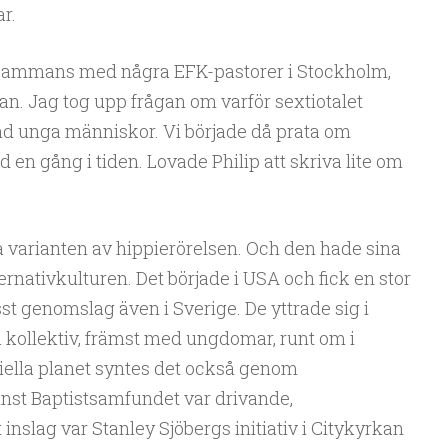
r.
lsammans med några EFK-pastorer i Stockholm,
kan. Jag tog upp frågan om varför sextiotalet
and unga människor. Vi började då prata om
 en gång i tiden. Lovade Philip att skriva lite om
a varianten av hippierörelsen. Och den hade sina
ternativkulturen. Det började i USA och fick en stor
sst genomslag även i Sverige. De yttrade sig i
 kollektiv, främst med ungdomar, runt om i
ciella planet syntes det också genom
nst Baptistsamfundet var drivande,
t inslag var Stanley Sjöbergs initiativ i Citykyrkan