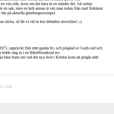
SS.COM
.