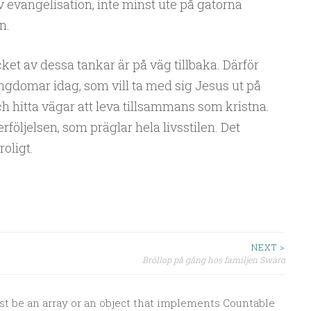
iv evangelisation, inte minst ute på gatorna
n.
cket av dessa tankar är på väg tillbaka. Därför
ungdomar idag, som vill ta med sig Jesus ut på
och hitta vägar att leva tillsammans som kristna.
följelsen, som präglar hela livsstilen. Det
oligt.
NEXT >
Bröllop på gång hos familjen Swärd
st be an array or an object that implements Countable