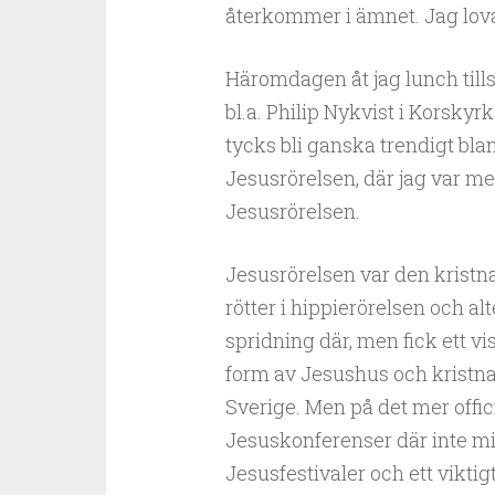
återkommer i ämnet. Jag lova
Häromdagen åt jag lunch til
bl.a. Philip Nykvist i Korskyr
tycks bli ganska trendigt bl
Jesusrörelsen, där jag var med
Jesusrörelsen.
Jesusrörelsen var den kristn
rötter i hippierörelsen och al
spridning där, men fick ett vi
form av Jesushus och kristna
Sverige. Men på det mer offi
Jesuskonferenser där inte mi
Jesusfestivaler och ett viktig