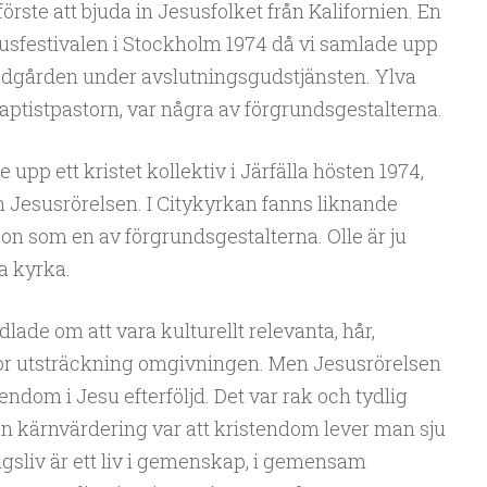
örste att bjuda in Jesusfolket från Kalifornien. En
susfestivalen i Stockholm 1974 då vi samlade upp
trädgården under avslutningsgudstjänsten. Ylva
aptistpastorn, var några av förgrundsgestalterna.
 upp ett kristet kollektiv i Järfälla hösten 1974,
n Jesusrörelsen. I Citykyrkan fanns liknande
son som en av förgrundsgestalterna. Olle är ju
a kyrka.
lade om att vara kulturellt relevanta, hår,
stor utsträckning omgivningen. Men Jesusrörelsen
endom i Jesu efterföljd. Det var rak och tydlig
n kärnvärdering var att kristendom lever man sju
gsliv är ett liv i gemenskap, i gemensam