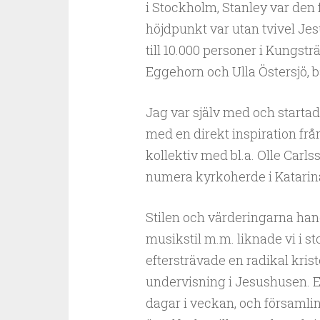
i Stockholm, Stanley var den f
höjdpunkt var utan tvivel Je
till 10.000 personer i Kungs
Eggehorn och Ulla Östersjö, b
Jag var själv med och startade
med en direkt inspiration frå
kollektiv med bl.a. Olle Carls
numera kyrkoherde i Katarin
Stilen och värderingarna hand
musikstil m.m. liknade vi i 
eftersträvade en radikal krist
undervisning i Jesushusen. E
dagar i veckan, och församlin