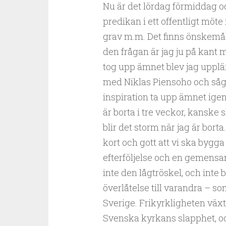
Nu är det lördag förmiddag oc
predikan i ett offentligt möt
grav m.m. Det finns önskemål
den frågan är jag ju på kant 
tog upp ämnet blev jag uppl
med Niklas Piensoho och såga
inspiration ta upp ämnet igen
är borta i tre veckor, kanske 
blir det storm när jag är bort
kort och gott att vi ska bygg
efterföljelse och en gemensam
inte den lågtröskel, och inte 
överlåtelse till varandra – s
Sverige. Frikyrkligheten väx
Svenska kyrkans slapphet, och