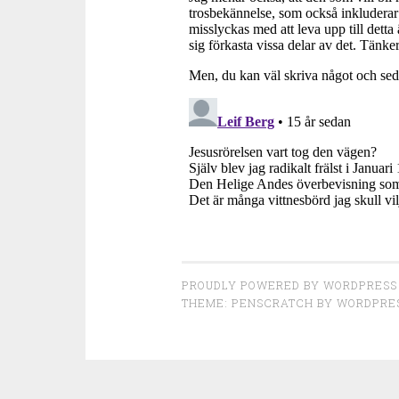
PROUDLY POWERED BY WORDPRESS
THEME: PENSCRATCH BY
WORDPRE