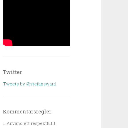
Twitter
Tweets by @stefansward
Kommentarsregler
1. Använd ett respektfullt