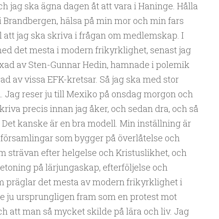
h jag ska ägna dagen åt att vara i Haninge. Hålla
e i Brandbergen, hälsa på min mor och min fars
 att jag ska skriva i frågan om medlemskap. I
med det mesta i modern frikyrklighet, senast jag
äxad av Sten-Gunnar Hedin, hamnade i polemik
d av vissa EFK-kretsar. Så jag ska med stor
. Jag reser ju till Mexiko på onsdag morgon och
skriva precis innan jag åker, och sedan dra, och så
a. Det kanske är en bra modell. Min inställning är
a församlingar som bygger på överlåtelse och
 strävan efter helgelse och Kristuslikhet, och
betoning på lärjungaskap, efterföljelse och
om präglar det mesta av modern frikyrklighet i
te ju ursprungligen fram som en protest mot
 att man så mycket skilde på lära och liv. Jag