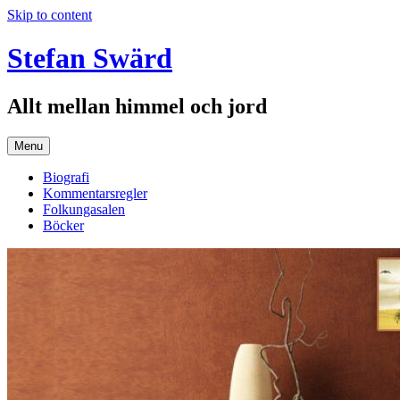
Skip to content
Stefan Swärd
Allt mellan himmel och jord
Menu
Biografi
Kommentarsregler
Folkungasalen
Böcker