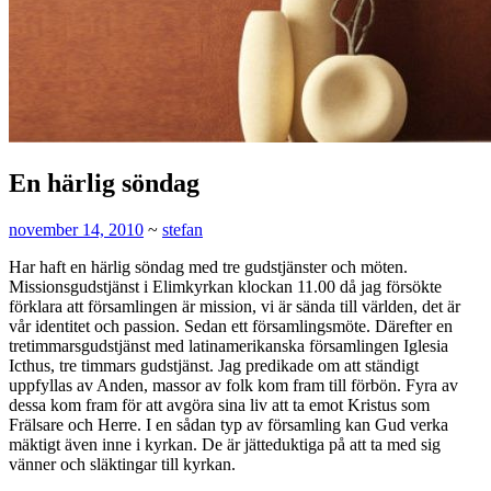
En härlig söndag
november 14, 2010
~
stefan
Har haft en härlig söndag med tre gudstjänster och möten.
Missionsgudstjänst i Elimkyrkan klockan 11.00 då jag försökte
förklara att församlingen är mission, vi är sända till världen, det är
vår identitet och passion. Sedan ett församlingsmöte. Därefter en
tretimmarsgudstjänst med latinamerikanska församlingen Iglesia
Icthus, tre timmars gudstjänst. Jag predikade om att ständigt
uppfyllas av Anden, massor av folk kom fram till förbön. Fyra av
dessa kom fram för att avgöra sina liv att ta emot Kristus som
Frälsare och Herre. I en sådan typ av församling kan Gud verka
mäktigt även inne i kyrkan. De är jätteduktiga på att ta med sig
vänner och släktingar till kyrkan.