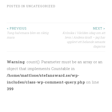
POSTED IN
UNCATEGORIZED
< PREVIOUS
NEXT >
Tung halvmara blev en riktig
Krönika i Världen idag om att
Post navigation
mara
leva i Andens kraft – jag har
upplevt ett helande senaste
dagarna
Warning
: count(): Parameter must be an array or an
object that implements Countable in
/home/mattlose/stefansward.se/wp-
includes/class-wp-comment-query.php
on line
399