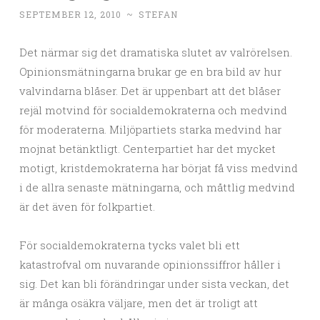
SEPTEMBER 12, 2010
~
STEFAN
Det närmar sig det dramatiska slutet av valrörelsen.
Opinionsmätningarna brukar ge en bra bild av hur
valvindarna blåser. Det är uppenbart att det blåser
rejäl motvind för socialdemokraterna och medvind
för moderaterna. Miljöpartiets starka medvind har
mojnat betänktligt. Centerpartiet har det mycket
motigt, kristdemokraterna har börjat få viss medvind
i de allra senaste mätningarna, och måttlig medvind
är det även för folkpartiet.
För socialdemokraterna tycks valet bli ett
katastrofval om nuvarande opinionssiffror håller i
sig. Det kan bli förändringar under sista veckan, det
är många osäkra väljare, men det är troligt att