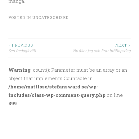
många.
POSTED IN
UNCATEGORIZED
< PREVIOUS
NEXT >
Sen fredagkväll
Nu åker jag och firar bröllopsdag
Post navigation
Warning
: count(): Parameter must be an array or an
object that implements Countable in
/home/mattlose/stefansward.se/wp-
includes/class-wp-comment-query.php
on line
399