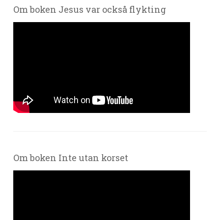
Om boken Jesus var också flykting
Om boken Inte utan korset