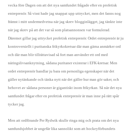
vecka före Dagen om att det nya samfundet frågade efter en profetisk
entreprenör. Så visst hade jag snappat upp uttrycket, men det fanns nog
främst i mitt undermedvetna när jag skrev blogginlägget, jag tänkte inte
när jag skrev på att det var så som platsannonsen var formulerad.
Däremot gillar jag uttrycket profetisk entreprenör. Ordet entreprenör är ju
kontroversiellt i puritanska frikyrkokretsar där man gärna anmärker ord
och där man blir tillrättavisad så fort man använder ett ord med
näringslivsanknytning, sådana puritaner existerar i EFK-kretsar. Men
ordet entreprenör handlar ju bara om personliga egenskaper när det
gäller nytänkande och tänka nytt när det gäller hur man gör saker, och
behovet av sådana personer är gigantiskt inom frikyrkan. Så när det nya
samfundet frågar efter en profetisk entreprenör är man inne på rätt spår
tycker jag.
Men att ordförande Per Rydwik skulle ringa mig och prata om det nya
samfundsjobbet är ungefär lika sannolikt som att hockeyförbundets