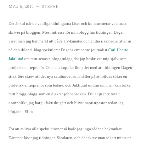
MAJ 6, 2010
~
STEFAN
Det är kul när de vanliga tidningarna läser och kommenterar vad man
skriver på bloggen. Mest intresse för min blogg har tidningen Dagen
visat men jag har märkt att både TV-kanaler och andra riksmedia tittar in
på den ibland. Idag spekulerar Dagens eminente journalist
Carl-Henric
Jaktlund
om mitt senaste blogginlägg där jag beskriver mig själv som
profetisk entreprenör. Och han kopplar ihop det med att tidningen Dagen
strax före skrev att det nya samfundet som håller på att bildas söker en
profetisk entreprenör som ledare, och Jaktlund undrar om man kan tolka
mitt blogginlägg som en diskret jobbansökan. Det är ju inte totalt
osannolikt, jag har ju faktiskt gått och blivit baptistpastor sedan jag
började i Elim.
För att avliva alla spekulationer så hade jag inga sådana baktankar.
Däremot läser jag tidningen Sändaren, och där skrev man säkert minst en