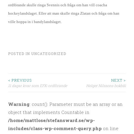
ordförande skulle ringa Svennis och fråga om han vill coacha
hockeylandslaget. Eller att man skulle ringa Zlatan och fråga om han
ville hoppa in i bandylandslaget.
POSTED IN
UNCATEGORIZED
< PREVIOUS
NEXT >
11 dagar kvar som EFK-ordförande
Holger Nilssons bokbål
Post navigation
Warning
: count(): Parameter must be an array or an
object that implements Countable in
/home/mattlose/stefansward.se/wp-
includes/class-wp-comment-query.php
on line