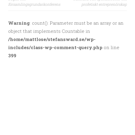
Post navigation
församlingsgrundarkonferens
profetiskt entreprenörskap
Warning
: count(): Parameter must be an array or an
object that implements Countable in
/home/mattlose/stefansward.se/wp-
includes/class-wp-comment-query.php
on line
399