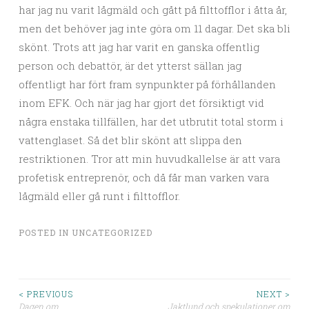
har jag nu varit lågmäld och gått på filttofflor i åtta år,
men det behöver jag inte göra om 11 dagar. Det ska bli
skönt. Trots att jag har varit en ganska offentlig
person och debattör, är det ytterst sällan jag
offentligt har fört fram synpunkter på förhållanden
inom EFK. Och när jag har gjort det försiktigt vid
några enstaka tillfällen, har det utbrutit total storm i
vattenglaset. Så det blir skönt att slippa den
restriktionen. Tror att min huvudkallelse är att vara
profetisk entreprenör, och då får man varken vara
lågmäld eller gå runt i filttofflor.
POSTED IN
UNCATEGORIZED
< PREVIOUS
NEXT >
Dagen om
Jaktlund och spekulationer om