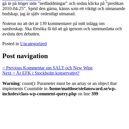
gå in på höger sida ”nedladdningar” och sedan klicka på ”predikan
2010-04-25”. Sprid den gärna, känns som ett viktigt och utmanande
budskap, jag är själv ordentligt utmanad.
Noterar nu att det är 139 kommentarer på mitt inlägg om
samboskap. Ska försöka få tid att gå igenom och sammanfatta och
avsluta den debatten.
Posted in
Uncategorized
Post navigation
< Previous
Kommentar om SALT och New Wine
Next >
Är EFK i Stockholm konservativt?
Warning
: count(): Parameter must be an array or an object that
implements Countable in
/home/mattlose/stefansward.se/wp-
includes/class-wp-comment-query.php
on line
399