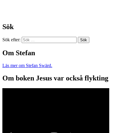
Sök
Sök efter:
Om Stefan
Läs mer om Stefan Swärd.
Om boken Jesus var också flykting