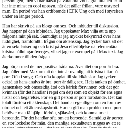
personligen, men vi har hälsat på varandra vid några tillfällen. Han
har inte minst en cool uppsyn, när det gäller frillan, yttre utstyrsel
m.m. En period var han ordförande i EFK Ung och med i styrelsen
under en längre period.
Han har skrivit på sin blogg om sex. Och inbjuder till diskussion.
Jag nappar på den inbjudan. Jag uppskattar Max vilja att ta upp
frågorna rakt på sak. Samtidigt är jag mycket bekymrad över hans
luddighet, framförallt i frågan om äktenskap. Jag tycker bara att det
är en sekularisering och brist på Jesu efterföljelse när elementära
kristna hållningar överges, vilket jag ser exempel på i Max text. Jag
återkommer till den frågan.
Jag börjar med de mer positiva trådarna. Avsnittet om porr är bra.
Jag håller med Max om att det inte är ovanligt att kristna tittar på
porr. Ofta i smyg. Och ofta kopplat till skuldkänslor. Jag tycker
också att hans analys är bra, porr är dålig sex. Hela tanken på ömhet,
gemenskap och ömsesidig åtrå och kärlek försvinner, och det gör
kvinnan (för det handlar i regel om det) som ett objekt för ens egna
lustar och begärelser. För en gift person är porr förödande. Det kan
totalt förstöra ett äktenskap. Det handlar egentligen om en form av
otrohet och ett äktenskapsbrott. Har en gift man problem med porr
behöver man få hjälp i förbön, själavård, och komma ur ett
beroende. För det handlar ofta om ett beroende. Samtidigt är porren
en stor lockelse för män, den manliga sexualiteten triggas av att se