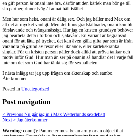
en gift person är onani inte bra, därför att den kärlek man bör ge till
sin partner, rinner iväg åt annat håll istället.
Men hur som helst, onani är dålig sex. Och jag håller med Max om
att det är mycket vanligt. Men det finns gradskillnader, onani kan bli
förslavande och tvångsmässigt. Har jag en kristen grundsyn behöver
jag bearbeta detta i förbön och själavård. En variant är begränsad
onani för att lätta på trycket, det kan även gälla gifta par som är ifrån
varandra på grund av resor eller liknande, eller kärlekskranka
singlar. För en kristen person gäller dock alltid att pröva tankar och
motiv inför Gud. Hur man än ser på onanin så handlar det i varje fall
inte om det som Gud har tänkt sig för sexualiteten.
I nästa inlägg tar jag upp frågan om äktenskap och sambo.
Återkommer.
Posted in
Uncategorized
Post navigation
< Previous
Nu går jag in i Max Wetterlunds sexdebatt
Next >
Jag återkommer
Warning
: count(): Parameter must be an array or an object that