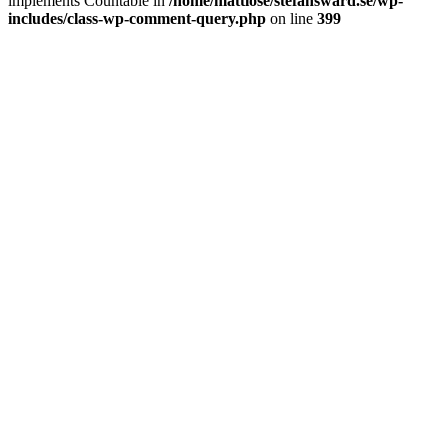
implements Countable in
/home/mattlose/stefansward.se/wp-
includes/class-wp-comment-query.php
on line
399