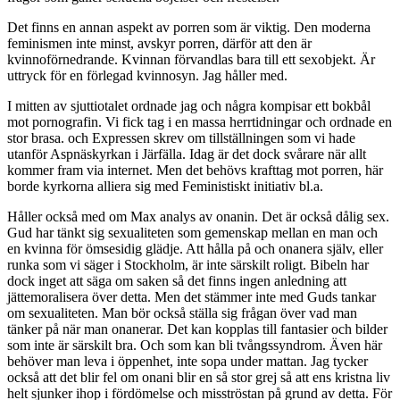
Det finns en annan aspekt av porren som är viktig. Den moderna
feminismen inte minst, avskyr porren, därför att den är
kvinnoförnedrande. Kvinnan förvandlas bara till ett sexobjekt. Är
uttryck för en förlegad kvinnosyn. Jag håller med.
I mitten av sjuttiotalet ordnade jag och några kompisar ett bokbål
mot pornografin. Vi fick tag i en massa herrtidningar och ordnade en
stor brasa. och Expressen skrev om tillställningen som vi hade
utanför Aspnäskyrkan i Järfälla. Idag är det dock svårare när allt
kommer fram via internet. Men det behövs krafttag mot porren, här
borde kyrkorna alliera sig med Feministiskt initiativ bl.a.
Håller också med om Max analys av onanin. Det är också dålig sex.
Gud har tänkt sig sexualiteten som gemenskap mellan en man och
en kvinna för ömsesidig glädje. Att hålla på och onanera själv, eller
runka som vi säger i Stockholm, är inte särskilt roligt. Bibeln har
dock inget att säga om saken så det finns ingen anledning att
jättemoralisera över detta. Men det stämmer inte med Guds tankar
om sexualiteten. Man bör också ställa sig frågan över vad man
tänker på när man onanerar. Det kan kopplas till fantasier och bilder
som inte är särskilt bra. Och som kan bli tvångssyndrom. Även här
behöver man leva i öppenhet, inte sopa under mattan. Jag tycker
också att det blir fel om onani blir en så stor grej så att ens kristna liv
helt sjunker ihop i fördömelse och misströstan på grund av detta. För