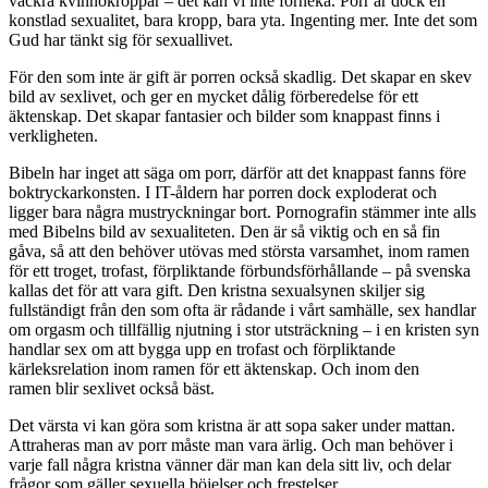
vackra kvinnokroppar – det kan vi inte förneka. Porr är dock en
konstlad sexualitet, bara kropp, bara yta. Ingenting mer. Inte det som
Gud har tänkt sig för sexuallivet.
För den som inte är gift är porren också skadlig. Det skapar en skev
bild av sexlivet, och ger en mycket dålig förberedelse för ett
äktenskap. Det skapar fantasier och bilder som knappast finns i
verkligheten.
Bibeln har inget att säga om porr, därför att det knappast fanns före
boktryckarkonsten. I IT-åldern har porren dock exploderat och
ligger bara några mustryckningar bort. Pornografin stämmer inte alls
med Bibelns bild av sexualiteten. Den är så viktig och en så fin
gåva, så att den behöver utövas med största varsamhet, inom ramen
för ett troget, trofast, förpliktande förbundsförhållande – på svenska
kallas det för att vara gift. Den kristna sexualsynen skiljer sig
fullständigt från den som ofta är rådande i vårt samhälle, sex handlar
om orgasm och tillfällig njutning i stor utsträckning – i en kristen syn
handlar sex om att bygga upp en trofast och förpliktande
kärleksrelation inom ramen för ett äktenskap. Och inom den
ramen blir sexlivet också bäst.
Det värsta vi kan göra som kristna är att sopa saker under mattan.
Attraheras man av porr måste man vara ärlig. Och man behöver i
varje fall några kristna vänner där man kan dela sitt liv, och delar
frågor som gäller sexuella böjelser och frestelser.