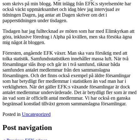
som skrivs på min blogg. Mitt inlägg från EFK:s styrelsemöte har
också väckt uppmärksamhet och idag blev jag intervjuad av
tidningen Dagen, jag antar att Dagen skriver om det i
papperstidningen under tisdagen.
Tisdagen har jag fulltecknad av möten som har med Elimkyrkan att
göra, inklusive föredrag i Alpha på kvällen, men ska försöka ägna
mig något åt bloggen.
Förresten, angående EFK växer. Man ska vara försiktig med att
tolka statistik. Samfundsstatistiken innehåller massa luft. När två
församlingar slås ihop och går in i två samfund, räknar båda
samfunden antalet medlemmar från den sammanslagna
församlingen. Och det finns också exempel på äldre församlingar
som har betydligt fler medlemmar i statistiken än vad man har i
verkligheten. När det gäller EFK:s växande församlingar är dock
antalet medlemmar undervärderade. Det är betydligt fler som är med
än vad som är officiellt antal medlemmar. Vi har också en ganska
begränsad konstlad tillväxt genom sammanslagna församlingar.
Posted in
Uncategorized
Post navigation