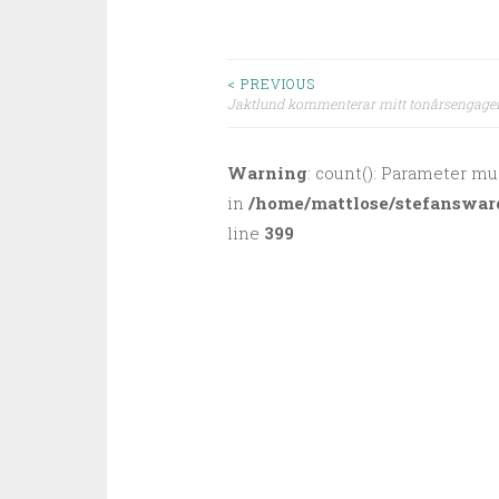
< PREVIOUS
Jaktlund kommenterar mitt tonårsengag
Post navigation
Warning
: count(): Parameter mu
in
/home/mattlose/stefanswar
line
399