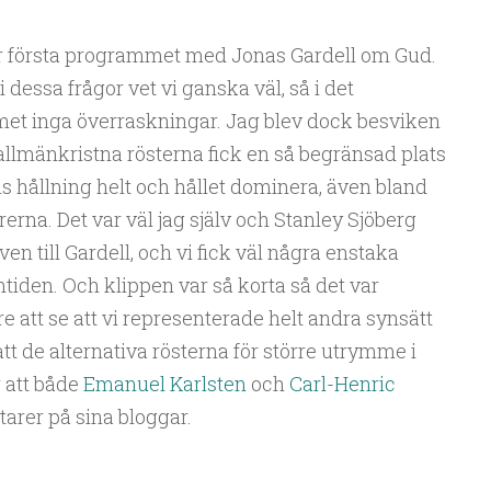
r första programmet med Jonas Gardell om Gud.
dessa frågor vet vi ganska väl, så i det
et inga överraskningar. Jag blev dock besviken
allmänkristna rösterna fick en så begränsad plats
s hållning helt och hållet dominera, även bland
rna. Det var väl jag själv och Stanley Sjöberg
n till Gardell, och vi fick väl några enstaka
iden. Och klippen var så korta så det var
are att se att vi representerade helt andra synsätt
tt de alternativa rösterna för större utrymme i
 att både
Emanuel Karlsten
och
Carl-Henric
arer på sina bloggar.