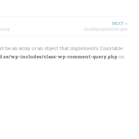
NEXT >
emang
Gardellprogrammet igen
st be an array or an object that implements Countable
d.se/wp-includes/class-wp-comment-query.php
on