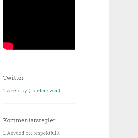
Twitter
Tweets by @stefansward
Kommentarsregler
1. Använd ett respektfullt