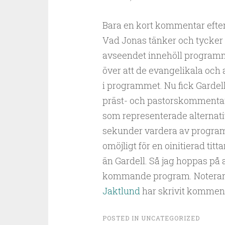
Bara en kort kommentar efte
Vad Jonas tänker och tycker i 
avseendet innehöll programm
över att de evangelikala och 
i programmet. Nu fick Gardell
präst- och pastorskommentare
som representerade alternative
sekunder vardera av programt
omöjligt för en oinitierad titt
än Gardell. Så jag hoppas på a
kommande program. Noterar
Jaktlund
har skrivit komment
POSTED IN
UNCATEGORIZED