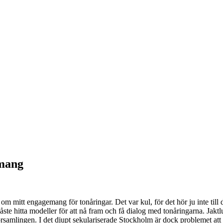
emang
t om mitt engagemang för tonåringar. Det var kul, för det hör ju inte ti
åste hitta modeller för att nå fram och få dialog med tonåringarna. Jak
församlingen. I det djupt sekulariserade Stockholm är dock problemet att 