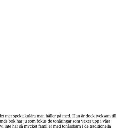
ll det mer spektakulära man håller på med. Han är dock tveksam till
tlunds bok har ju som fokus de tonåringar som växer upp i våra
vi inte har så mycket familjer med tonårsbarn i de traditionella