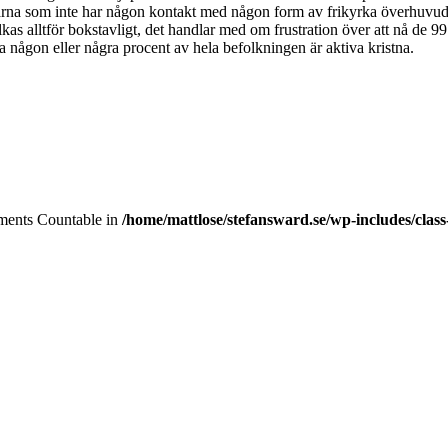
garna som inte har någon kontakt med någon form av frikyrka överhuvud 
olkas alltför bokstavligt, det handlar med om frustration över att nå de 
 någon eller några procent av hela befolkningen är aktiva kristna.
lements Countable in
/home/mattlose/stefansward.se/wp-includes/cla