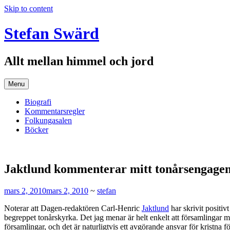
Skip to content
Stefan Swärd
Allt mellan himmel och jord
Menu
Biografi
Kommentarsregler
Folkungasalen
Böcker
Jaktlund kommenterar mitt tonårsengag
mars 2, 2010
mars 2, 2010
~
stefan
Noterar att Dagen-redaktören Carl-Henric
Jaktlund
har skrivit positiv
begreppet tonårskyrka. Det jag menar är helt enkelt att församlingar m
församlingar, och det är naturligtvis ett avgörande ansvar för kristna 