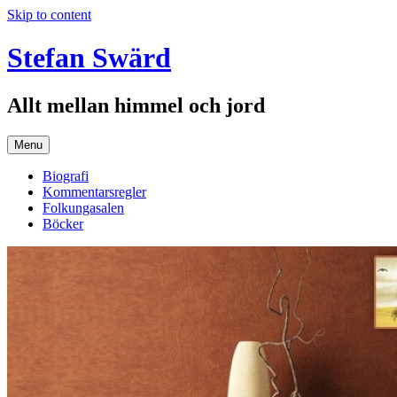
Skip to content
Stefan Swärd
Allt mellan himmel och jord
Menu
Biografi
Kommentarsregler
Folkungasalen
Böcker