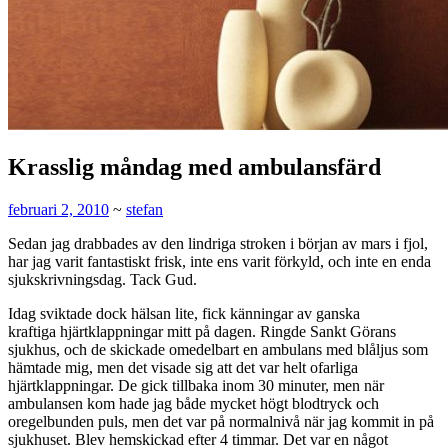
Krasslig måndag med ambulansfärd
februari 2, 2010
~
stefan
Sedan jag drabbades av den lindriga stroken i början av mars i fjol,
har jag varit fantastiskt frisk, inte ens varit förkyld, och inte en enda
sjukskrivningsdag. Tack Gud.
Idag sviktade dock hälsan lite, fick känningar av ganska
kraftiga hjärtklappningar mitt på dagen. Ringde Sankt Görans
sjukhus, och de skickade omedelbart en ambulans med blåljus som
hämtade mig, men det visade sig att det var helt ofarliga
hjärtklappningar. De gick tillbaka inom 30 minuter, men när
ambulansen kom hade jag både mycket högt blodtryck och
oregelbunden puls, men det var på normalnivå när jag kommit in på
sjukhuset. Blev hemskickad efter 4 timmar. Det var en något