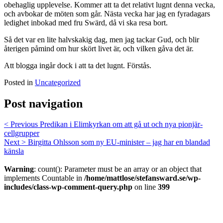
obehaglig upplevelse. Kommer att ta det relativt lugnt denna vecka,
och avbokar de möten som går. Nästa vecka har jag en fyradagars
ledighet inbokad med fru Swärd, då vi ska resa bort.
Så det var en lite halvskakig dag, men jag tackar Gud, och blir
återigen påmind om hur skört livet är, och vilken gåva det är.
Att blogga ingår dock i att ta det lugnt. Förstås.
Posted in
Uncategorized
Post navigation
< Previous
Predikan i Elimkyrkan om att gå ut och nya pionjär-
cellgrupper
Next >
Birgitta Ohlsson som ny EU-minister – jag har en blandad
känsla
Warning
: count(): Parameter must be an array or an object that
implements Countable in
/home/mattlose/stefansward.se/wp-
includes/class-wp-comment-query.php
on line
399