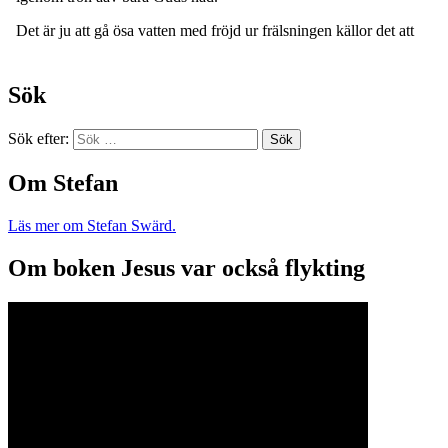
Sök
Sök efter:
Om Stefan
Läs mer om Stefan Swärd.
Om boken Jesus var också flykting