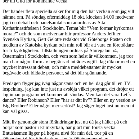
ber till Gud för kommande vecka.
Det händer flera speciella saker för mig den här veckan som jag vill
nämna om. På söndag eftermiddag 18 okt. klockan 14.00 medverar
jag i en debatt och panelsamtal som anordnas av S:ta
Katharinastiftelsen i Stockholm. Temat blir ”Vem formar kyrkornas
moral?” och de som medverkar blir professor Anders Jeffner
Svenska Kyrkan, Gert Gelotte redaktör vid Göteborgs-Posten och
medlem av Katolska kyrkan och min roll blir att vara en företrädare
för frikyrkligheten. Tillställningen ordnas på Sturegatan 54,
Östermalm i Stockholm, och vem som helst är välkommen, jag tror
man har någon form av begränsad inträdesavgift. Jag räknar med en
mycket intressant debatt, och mina meddebattanter är mycket
begåvade och bildade personer, så det blir spännande.
Fredagen flyger jag iväg någonstans och en hel dag går till en TV-
inspelning. jag kan inte just nu avslöja vilket program, det dröjer ett
tag innan programmet kommer att sändas. Men kan det vara Let´s
dance? Eller Robinson? Eller ”här är ditt liv”? Eller en ny version av
Big Brother? Eller något mer seriöst? Jag säger inget just nu men ni
kan väl gissa.
Mitt liv genomgår stora förändringar just nu då jag håller på och
börjar som pastor i Elimkyrkan, har gjort min första vecka.
Entusiasmen ligger på högsta nivå för min del, tror på en
jättepotential för Elimkyrkan. Jag är jätteimponerad av