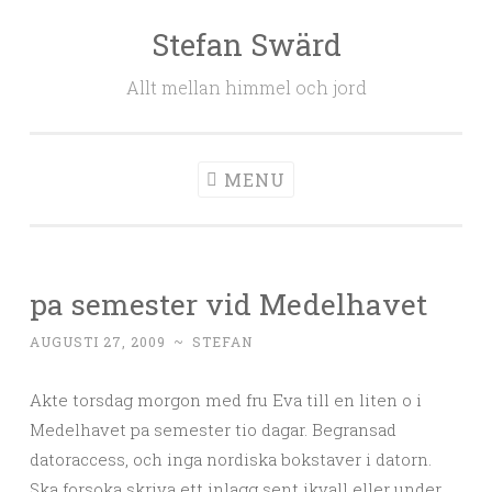
Stefan Swärd
Skip to content
Allt mellan himmel och jord
MENU
pa semester vid Medelhavet
AUGUSTI 27, 2009
~
STEFAN
Akte torsdag morgon med fru Eva till en liten o i
Medelhavet pa semester tio dagar. Begransad
datoraccess, och inga nordiska bokstaver i datorn.
Ska forsoka skriva ett inlagg sent ikvall eller under