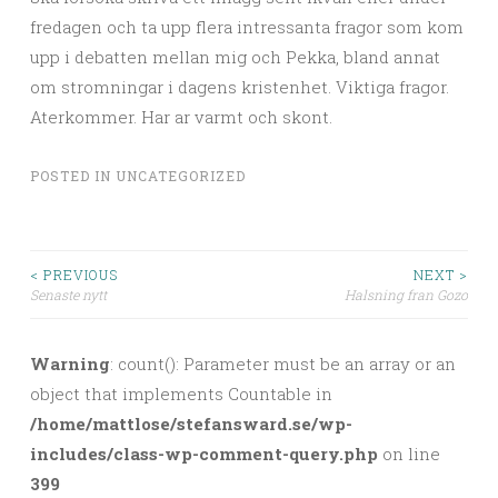
fredagen och ta upp flera intressanta fragor som kom
upp i debatten mellan mig och Pekka, bland annat
om stromningar i dagens kristenhet. Viktiga fragor.
Aterkommer. Har ar varmt och skont.
POSTED IN
UNCATEGORIZED
< PREVIOUS
NEXT >
Senaste nytt
Halsning fran Gozo
Post navigation
Warning
: count(): Parameter must be an array or an
object that implements Countable in
/home/mattlose/stefansward.se/wp-
includes/class-wp-comment-query.php
on line
399