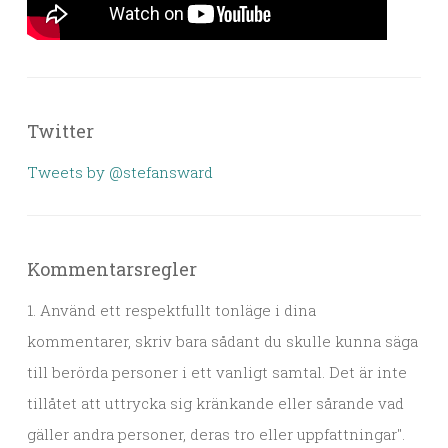
Twitter
Tweets by @stefansward
Kommentarsregler
1. Använd ett respektfullt tonläge i dina
kommentarer, skriv bara sådant du skulle kunna säga
till berörda personer i ett vanligt samtal. Det är inte
tillåtet att uttrycka sig kränkande eller sårande vad
gäller andra personer, deras tro eller uppfattningar".