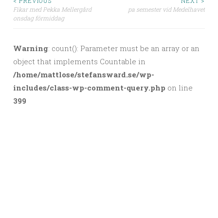
< PREVIOUS
NEXT >
Fikar med Pekka Mellergård
pa semester vid Medelhavet
Post navigation
onsdag förmiddag
Warning
: count(): Parameter must be an array or an
object that implements Countable in
/home/mattlose/stefansward.se/wp-
includes/class-wp-comment-query.php
on line
399