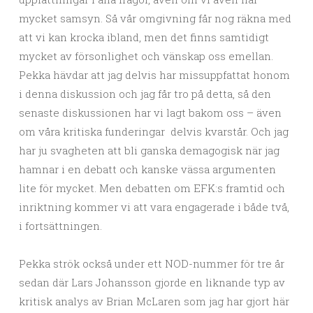
mycket samsyn. Så vår omgivning får nog räkna med
att vi kan krocka ibland, men det finns samtidigt
mycket av försonlighet och vänskap oss emellan.
Pekka hävdar att jag delvis har missuppfattat honom
i denna diskussion och jag får tro på detta, så den
senaste diskussionen har vi lagt bakom oss – även
om våra kritiska funderingar delvis kvarstår. Och jag
har ju svagheten att bli ganska demagogisk när jag
hamnar i en debatt och kanske vässa argumenten
lite för mycket. Men debatten om EFK:s framtid och
inriktning kommer vi att vara engagerade i både två,
i fortsättningen.
Pekka strök också under ett NOD-nummer för tre år
sedan där Lars Johansson gjorde en liknande typ av
kritisk analys av Brian McLaren som jag har gjort här