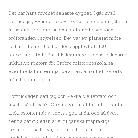
Det har hänt mycket senaste dygnet. I går kväll
träffade jag Evangeliska Frikyrkans presidium, det är
missionsdirektorerna och ordförande och vice
ordföranden i styrelsen. Det var ett planerat möte
sedan tidigare. Jag har dock upplevt ett 100-
procentigt stöd från EFK-ledningen senaste dagarna,
inklusive rektorn för Örebro missionsskola, så
eventuella funderingar på att avgå har helt avförts
från dagordningen.
Förmiddagen satt jag och Pekka Mellergård och
fikade på ett café i Örebro. Vi har alltid intressanta
diskussioner när vi möts i god anda, och så även
denna gång. Sedan är vi ju ganska frispråkiga
debattörer båda två, som inte har samma
uppfattningar i alla frågor, även om vi även har