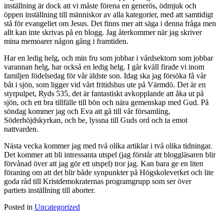
inställning är dock att vi måste förena en generös, ödmjuk och
öppen inställning till människor av alla kategorier, med att samtidigt
stå för evangeliet om Jesus. Det finns mer att säga i denna fråga men
allt kan inte skrivas på en blogg. Jag återkommer när jag skriver
mina memoarer någon gång i framtiden.
Har en ledig helg, och min fru som jobbar i vårdsektorn som jobbar
varannan helg, har också en ledig helg. I går kväll firade vi inom
familjen födelsedag för vår äldste son. Idag ska jag försöka få vår
båt i sjön, som ligger vid vårt fritidshus ute på Värmdö. Det är en
styrpulpet, Ryds 535, det är fantastiskt avkopplande att åka ut på
sjön, och ett bra tillfälle till bön och nära gemenskap med Gud. På
söndag kommer jag och Eva att gå till vår församling,
Söderhöjdskyrkan, och be, lyssna till Guds ord och ta emot
nattvarden.
Nästa vecka kommer jag med två olika artiklar i två olika tidningar.
Det kommer att bli intressanta utspel (jag förstår att bloggläsaren blir
förvånad över att jag gör ett utspel) tror jag. Kan bara ge en liten
föraning om att det blir både synpunkter på Högskoleverket och lite
goda råd till Kristdemokraternas programgrupp som ser över
partiets inställning till aborter.
Posted in
Uncategorized