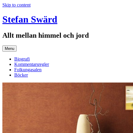
Skip to content
Stefan Swärd
Allt mellan himmel och jord
Menu
Biografi
Kommentarsregler
Folkungasalen
Böcker