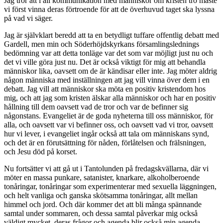
Jag tror att i all kommunikation med människor om kristen tro måste
vi först vinna deras förtroende för att de överhuvud taget ska lyssna
på vad vi säger.
Jag är självklart beredd att ta en betydligt tuffare offentlig debatt med
Gardell, men min och Söderhöjdskyrkans församlingslednings
bedömning var att detta tonläge var det som var möjligt just nu och
det vi ville göra just nu. Det är också viktigt för mig att behandla
människor lika, oavsett om de är kändisar eller inte. Jag möter aldrig
någon människa med inställningen att jag vill vinna över dem i en
debatt. Jag vill att människor ska möta en positiv kristendom hos
mig, och att jag som kristen älskar alla människor och har en positiv
hållning till dem oavsett vad de tror och var de befinner sig
någonstans. Evangeliet är de goda nyheterna till oss människor, för
alla, och oavsett var vi befinner oss, och oavsett vad vi tror, oavsett
hur vi lever, i evangeliet ingår också att tala om människans synd,
och det är en förutsättning för nåden, förlåtelsen och frälsningen,
och Jesu död på korset.
Nu fortsätter vi att gå ut i Tantolunden på fredagskvällarna, där vi
möter en massa punkare, satanister, knarkare, alkoholberoende
tonåringar, tonåringar som experimenterar med sexuella läggningen,
och helt vanliga och ganska skötsamma tonåringar, allt mellan
himmel och jord. Och där kommer det att bli många spännande
samtal under sommaren, och dessa samtal påverkar mig också
väldigt mycket, deras frågor och agenda blir också min agenda.