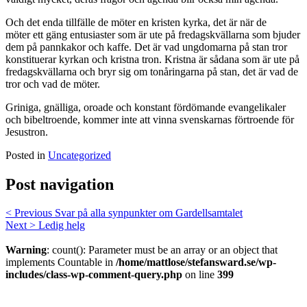
Och det enda tillfälle de möter en kristen kyrka, det är när de
möter ett gäng entusiaster som är ute på fredagskvällarna som bjuder
dem på pannkakor och kaffe. Det är vad ungdomarna på stan tror
konstituerar kyrkan och kristna tron. Kristna är sådana som är ute på
fredagskvällarna och bryr sig om tonåringarna på stan, det är vad de
tror och vad de möter.
Griniga, gnälliga, oroade och konstant fördömande evangelikaler
och bibeltroende, kommer inte att vinna svenskarnas förtroende för
Jesustron.
Posted in
Uncategorized
Post navigation
< Previous
Svar på alla synpunkter om Gardellsamtalet
Next >
Ledig helg
Warning
: count(): Parameter must be an array or an object that
implements Countable in
/home/mattlose/stefansward.se/wp-
includes/class-wp-comment-query.php
on line
399