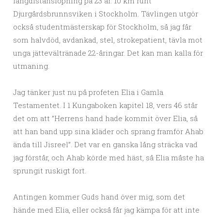
långdistanslöpning på 23 år. 10 km runt
Djurgårdsbrunnsviken i Stockholm. Tävlingen utgör
också studentmästerskap för Stockholm, så jag får
som halvdöd, avdankad, stel, strokepatient, tävla mot
unga jättevältränade 22-åringar. Det kan man kalla för
utmaning.
Jag tänker just nu på profeten Elia i Gamla
Testamentet. I 1 Kungaboken kapitel 18, vers 46 står
det om att ”Herrens hand hade kommit över Elia, så
att han band upp sina kläder och sprang framför Ahab
ända till Jisreel”. Det var en ganska lång sträcka vad
jag förstår, och Ahab körde med häst, så Elia måste ha
sprungit ruskigt fort.
Antingen kommer Guds hand över mig, som det
hände med Elia, eller också får jag kämpa för att inte