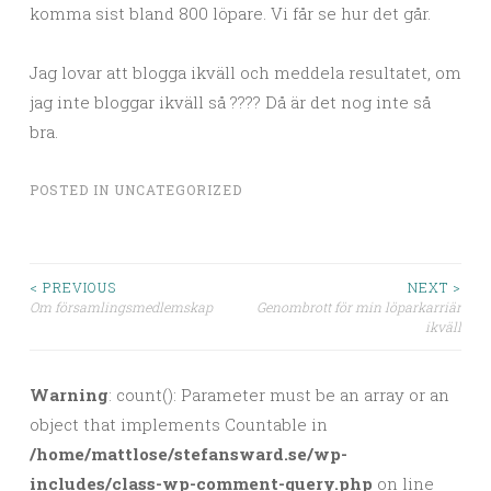
komma sist bland 800 löpare. Vi får se hur det går.
Jag lovar att blogga ikväll och meddela resultatet, om
jag inte bloggar ikväll så ???? Då är det nog inte så
bra.
POSTED IN
UNCATEGORIZED
< PREVIOUS
NEXT >
Om församlingsmedlemskap
Genombrott för min löparkarriär
Post navigation
ikväll
Warning
: count(): Parameter must be an array or an
object that implements Countable in
/home/mattlose/stefansward.se/wp-
includes/class-wp-comment-query.php
on line