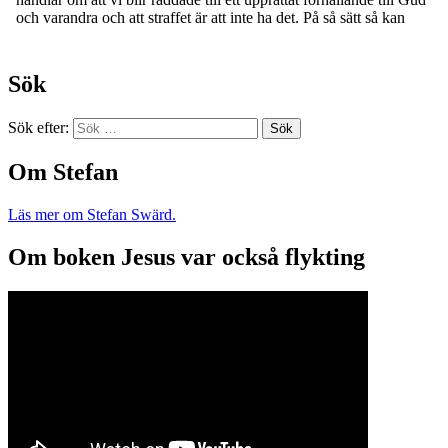
Sök
Sök efter:
Om Stefan
Läs mer om Stefan Swärd.
Om boken Jesus var också flykting