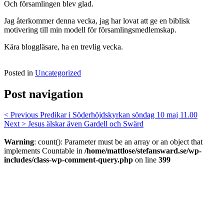
Och församlingen blev glad.
Jag återkommer denna vecka, jag har lovat att ge en biblisk
motivering till min modell för församlingsmedlemskap.
Kära bloggläsare, ha en trevlig vecka.
Posted in
Uncategorized
Post navigation
< Previous
Predikar i Söderhöjdskyrkan söndag 10 maj 11.00
Next >
Jesus älskar även Gardell och Swärd
Warning
: count(): Parameter must be an array or an object that
implements Countable in
/home/mattlose/stefansward.se/wp-
includes/class-wp-comment-query.php
on line
399