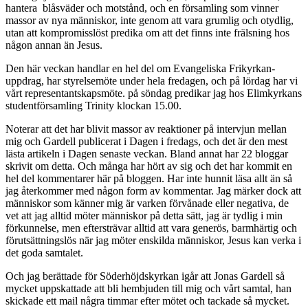
hantera blåsväder och motstånd, och en församling som vinner
massor av nya människor, inte genom att vara grumlig och otydlig,
utan att kompromisslöst predika om att det finns inte frälsning hos
någon annan än Jesus.
Den här veckan handlar en hel del om Evangeliska Frikyrkan-
uppdrag, har styrelsemöte under hela fredagen, och på lördag har vi
vårt representantskapsmöte. på söndag predikar jag hos Elimkyrkans
studentförsamling Trinity klockan 15.00.
Noterar att det har blivit massor av reaktioner på intervjun mellan
mig och Gardell publicerat i Dagen i fredags, och det är den mest
lästa artikeln i Dagen senaste veckan. Bland annat har 22 bloggar
skrivit om detta. Och många har hört av sig och det har kommit en
hel del kommentarer här på bloggen. Har inte hunnit läsa allt än så
jag återkommer med någon form av kommentar. Jag märker dock att
människor som känner mig är varken förvånade eller negativa, de
vet att jag alltid möter människor på detta sätt, jag är tydlig i min
förkunnelse, men eftersträvar alltid att vara generös, barmhärtig och
förutsättningslös när jag möter enskilda människor, Jesus kan verka i
det goda samtalet.
Och jag berättade för Söderhöjdskyrkan igår att Jonas Gardell så
mycket uppskattade att bli hembjuden till mig och vårt samtal, han
skickade ett mail några timmar efter mötet och tackade så mycket.