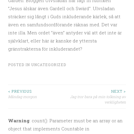
Gardell. Bloggen Ulvsladan har lagt in rubriken
”Jesus älskar även Gardell och Swärd”. Ulvsladan
sträcker sig långt i Guds inkluderande kärlek, så att
även en samfundsordförande räknas med. Det var
inte illa. Men ordet ”även” antyder väl att det inte är
självklart, eller här är kanske de yttersta
gränstrakterna för inkluderandet?
POSTED IN
UNCATEGORIZED
< PREVIOUS
NEXT >
Måndag morgon
Jag tror bara på min tolkning av
Post navigation
verkligheten
Warning
: count(): Parameter must be an array or an
object that implements Countable in