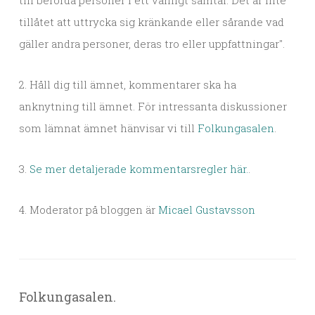
till berörda personer i ett vanligt samtal. Det är inte
tillåtet att uttrycka sig kränkande eller sårande vad
gäller andra personer, deras tro eller uppfattningar".
2. Håll dig till ämnet, kommentarer ska ha
anknytning till ämnet. För intressanta diskussioner
som lämnat ämnet hänvisar vi till
Folkungasalen
.
3.
Se mer detaljerade kommentarsregler här.
.
4. Moderator på bloggen är
Micael Gustavsson
Folkungasalen.