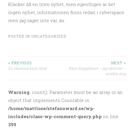
Kläcker då en liten nyhet, men egentligen är det
ingen nyhet, informationen finns redan i cyberspace
men jag säger inte var, än.
POSTED IN
UNCATEGORIZED
< PREVIOUS
NEXT >
En Hammarbyits tårar
Kära bloggläsare – jag skämtar –
Post navigation
ursäkta mig
Warning
: count(): Parameter must be an array or an
object that implements Countable in
/home/mattlose/stefansward.se/wp-
includes/class-wp-comment-query.php
on line
399