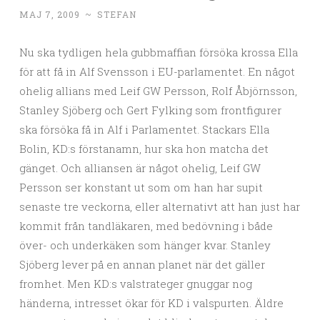
MAJ 7, 2009
~
STEFAN
Nu ska tydligen hela gubbmaffian försöka krossa Ella
för att få in Alf Svensson i EU-parlamentet. En något
ohelig allians med Leif GW Persson, Rolf Åbjörnsson,
Stanley Sjöberg och Gert Fylking som frontfigurer
ska försöka få in Alf i Parlamentet. Stackars Ella
Bolin, KD:s förstanamn, hur ska hon matcha det
gänget. Och alliansen är något ohelig, Leif GW
Persson ser konstant ut som om han har supit
senaste tre veckorna, eller alternativt att han just har
kommit från tandläkaren, med bedövning i både
över- och underkäken som hänger kvar. Stanley
Sjöberg lever på en annan planet när det gäller
fromhet. Men KD:s valstrateger gnuggar nog
händerna, intresset ökar för KD i valspurten. Äldre