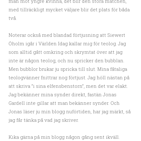
man mot yngre kvinna, det blir den stora matchen,
med tillräckligt mycket väljare blir det plats för båda
två.
Noterar också med blandad förtjusning att Siewert
Öholm igår i Världen Idag kallar mig för teolog. Jag
som alltid gått omkring och skrymtat över att jag
inte är någon teolog, och nu spricker den bubblan.
Men bubblor brukar ju spricka till slut. Mina fåtaliga
teologvänner fnittrar nog förtjust. Jag höll nästan på
att skriva ”i sina elfensbenstorn”, men det var elakt.
Jag bekänner mina synder direkt, fastän Jonas
Gardell inte gillar att man bekänner synder. Och
Jonas läser ju min blogg nuförtiden, har jag märkt, så
jag får tänka på vad jag skriver.
Kika gärna på min blogg någon gång sent ikväll.