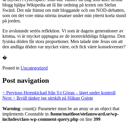
blogg hjälpa Wikipedia att få lite ordning på texten om Stefan
Swärd. Det står främst om mitt bloggande och om NOD-debatten,
som om det vore mina största insatser under min ytterst korta stund
på jorden.
En avslutande seriös reflektion. Vi som är dagens generationer av
kristna, vi är mycket upptagna av de inomvärldsliga frågorna. Den
fysiska döden får stora proportioner. Men talade inte Jesus om att
den andliga döden var mycket värre, och fick värre konsekvenser?
�
Posted in
Uncategorized
Post navigation
< Previous
Hemskickad från S:t Göran – läget under kontroll
Next >
Ikväll tänker jag särskilt på Håkan Gniste
Warning
: count(): Parameter must be an array or an object that
implements Countable in
/home/mattlose/stefansward.se/wp-
includes/class-wp-comment-query.php
on line
399