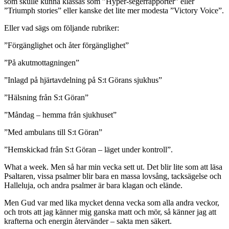
som skulle kunna klassas som ”Hyper-segerrapporter” eller
”Triumph stories” eller kanske det lite mer modesta ”Victory Voice”.
Eller vad sägs om följande rubriker:
”Förgänglighet och åter förgänglighet”
”På akutmottagningen”
”Inlagd på hjärtavdelning på S:t Görans sjukhus”
”Hälsning från S:t Göran”
”Måndag – hemma från sjukhuset”
”Med ambulans till S:t Göran”
”Hemskickad från S:t Göran – läget under kontroll”.
What a week. Men så har min vecka sett ut. Det blir lite som att läsa
Psaltaren, vissa psalmer blir bara en massa lovsång, tacksägelse och
Halleluja, och andra psalmer är bara klagan och elände.
Men Gud var med lika mycket denna vecka som alla andra veckor,
och trots att jag känner mig ganska matt och mör, så känner jag att
krafterna och energin återvänder – sakta men säkert.