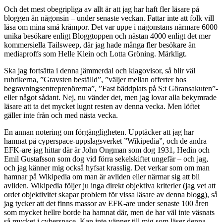
Och det mest obegripliga av allt är att jag har haft fler läsare på
bloggen än någonsin – under senaste veckan. Fattar inte att folk vill
läsa om mina små krämpor. Det var uppe i någonstans närmare 6000
unika besökare enligt Bloggtoppen och nästan 4000 enligt det mer
kommersiella Tailsweep, där jag hade många fler besökare än
mediaproffs som Helle Klein och Lotta Gröning. Märkligt.
Ska jag fortsätta i denna jämmerdal och klagovisor, så blir väl
rubrikerna, ”Gravsten beställd”, ”väljer mellan offerter hos
begravningsentreprenörerna”, ”Fast bäddplats på S:t Göransakuten”-
eller något sådant. Nej, nu vänder det, men jag lovar alla bekymrade
läsare att ta det mycket lugnt resten av denna vecka. Men löftet
gäller inte från och med nästa vecka.
En annan notering om förgängligheten. Upptäcker att jag har
hamnat på cyperspace-uppslagsverket ”Wikipedia”, och de andra
EFK-are jag hittar där är John Ongman som dog 1931, Hedin och
Emil Gustafsson som dog vid förra sekelskiftet ungefär – och jag,
och jag känner mig också hyfsat krasslig. Det verkar som om man
hamnar på Wikipedia om man är avliden eller närmar sig att bli
avliden. Wikipedia följer ju inga direkt objektiva kriterier (jag vet att
ordet objektivitet skapar problem för vissa läsare av denna blogg), så
jag tycker att det finns massor av EFK-are under senaste 100 åren
som mycket hellre borde ha hamnat där, men de har väl inte väsnats
så mycket i cyberspace. Kan inte vänner till mig som läser denna