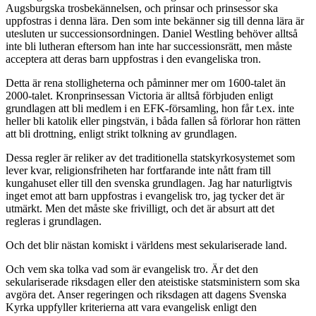
Augsburgska trosbekännelsen, och prinsar och prinsessor ska
uppfostras i denna lära. Den som inte bekänner sig till denna lära är
utesluten ur successionsordningen. Daniel Westling behöver alltså
inte bli lutheran eftersom han inte har successionsrätt, men måste
acceptera att deras barn uppfostras i den evangeliska tron.
Detta är rena stolligheterna och påminner mer om 1600-talet än
2000-talet. Kronprinsessan Victoria är alltså förbjuden enligt
grundlagen att bli medlem i en EFK-församling, hon får t.ex. inte
heller bli katolik eller pingstvän, i båda fallen så förlorar hon rätten
att bli drottning, enligt strikt tolkning av grundlagen.
Dessa regler är reliker av det traditionella statskyrkosystemet som
lever kvar, religionsfriheten har fortfarande inte nått fram till
kungahuset eller till den svenska grundlagen. Jag har naturligtvis
inget emot att barn uppfostras i evangelisk tro, jag tycker det är
utmärkt. Men det måste ske frivilligt, och det är absurt att det
regleras i grundlagen.
Och det blir nästan komiskt i världens mest sekulariserade land.
Och vem ska tolka vad som är evangelisk tro. Är det den
sekulariserade riksdagen eller den ateistiske statsministern som ska
avgöra det. Anser regeringen och riksdagen att dagens Svenska
Kyrka uppfyller kriterierna att vara evangelisk enligt den