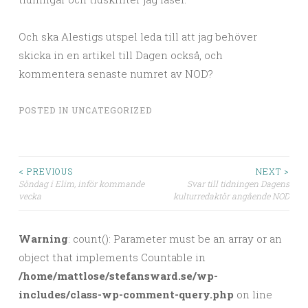
Och ska Alestigs utspel leda till att jag behöver
skicka in en artikel till Dagen också, och
kommentera senaste numret av NOD?
POSTED IN
UNCATEGORIZED
< PREVIOUS
NEXT >
Söndag i Elim, inför kommande
Svar till tidningen Dagens
Post navigation
vecka
kulturredaktör angående NOD
Warning
: count(): Parameter must be an array or an
object that implements Countable in
/home/mattlose/stefansward.se/wp-
includes/class-wp-comment-query.php
on line