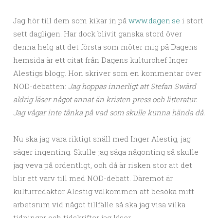
Jag hör till dem som kikar in på
www.dagen.se
i stort
sett dagligen. Har dock blivit ganska störd över
denna helg att det första som möter mig på Dagens
hemsida är ett citat från Dagens kulturchef Inger
Alestigs blogg. Hon skriver som en kommentar över
NOD-debatten:
Jag hoppas innerligt att Stefan Swärd
aldrig läser något annat än kristen press och litteratur.
Jag vågar inte tänka på vad som skulle kunna hända då.
Nu ska jag vara riktigt snäll med Inger Alestig, jag
säger ingenting. Skulle jag säga någonting så skulle
jag veva på ordentligt, och då är risken stor att det
blir ett varv till med NOD-debatt. Däremot är
kulturredaktör Alestig välkommen att besöka mitt
arbetsrum vid något tillfälle så ska jag visa vilka
tidningar och tidskrifter jag läser.