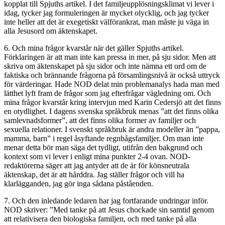
kopplat till Spjuths artikel. I det familjeupplösningsklimat vi lever i
idag, tycker jag formuleringen är mycket olycklig, och jag tycker
inte heller att det är exegetiskt välförankrat, man måste ju väga in
alla Jesusord om äktenskapet.
6. Och mina frågor kvarstår när det gäller Spjuths artikel.
Förklaringen är att man inte kan pressa in mer, på sju sidor. Men att
skriva om äktenskapet på sju sidor och inte nämna ett ord om de
faktiska och brännande frågorna på församlingsnivå är också uttryck
för värderingar. Hade NOD delat min problemanalys hada man med
lätthet lyft fram de frågor som jag efterfrågar vägledning om. Och
mina frågor kvarstår kring intervjun med Karin Cedersjö att det finns
en otydlighet. I dagens svenska språkbruk menas ”att det finns olika
samlevnadsformer”, att det finns olika former av familjer och
sexuella relationer. I svenskt språkbruk är andra modeller än ”pappa,
mamma, barn” i regel åsyftande regnbågsfamiljer. Om man inte
menar detta bör man säga det tydligt, utifrån den bakgrund och
kontext som vi lever i enligt mina punkter 2-4 ovan. NOD-
redaktörerna säger att jag antyder att de är för könsneutrala
äktenskap, det är att hårddra. Jag ställer frågor och vill ha
klarlägganden, jag gör inga sådana påståenden.
7. Och den inledande ledaren har jag fortfarande undringar inför.
NOD skriver: ”Med tanke på att Jesus chockade sin samtid genom
att relativisera den biologiska familjen, och med tanke på alla