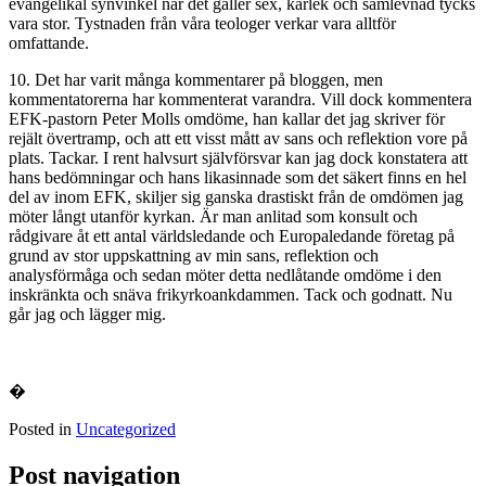
evangelikal synvinkel när det gäller sex, kärlek och samlevnad tycks
vara stor. Tystnaden från våra teologer verkar vara alltför
omfattande.
10. Det har varit många kommentarer på bloggen, men
kommentatorerna har kommenterat varandra. Vill dock kommentera
EFK-pastorn Peter Molls omdöme, han kallar det jag skriver för
rejält övertramp, och att ett visst mått av sans och reflektion vore på
plats. Tackar. I rent halvsurt självförsvar kan jag dock konstatera att
hans bedömningar och hans likasinnade som det säkert finns en hel
del av inom EFK, skiljer sig ganska drastiskt från de omdömen jag
möter långt utanför kyrkan. Är man anlitad som konsult och
rådgivare åt ett antal världsledande och Europaledande företag på
grund av stor uppskattning av min sans, reflektion och
analysförmåga och sedan möter detta nedlåtande omdöme i den
inskränkta och snäva frikyrkoankdammen. Tack och godnatt. Nu
går jag och lägger mig.
�
Posted in
Uncategorized
Post navigation