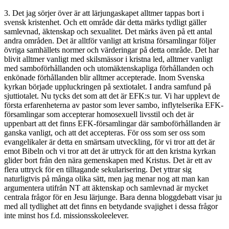
3. Det jag sörjer över är att lärjungaskapet alltmer tappas bort i
svensk kristenhet. Och ett område där detta märks tydligt gäller
samlevnad, äktenskap och sexualitet. Det märks även på ett antal
andra områden. Det är alltför vanligt att kristna församlingar följer
övriga samhällets normer och värderingar på detta område. Det har
blivit alltmer vanligt med skilsmässor i kristna led, alltmer vanligt
med samboförhållanden och utomäktenskapliga förhållanden och
enkönade förhållanden blir alltmer accepterade. Inom Svenska
kyrkan började uppluckringen på sextiotalet. I andra samfund på
sjuttiotalet. Nu tycks det som att det är EFK:s tur. Vi har upplevt de
första erfarenheterna av pastor som lever sambo, inflytelserika EFK-
församlingar som accepterar homosexuell livsstil och det är
uppenbart att det finns EFK-församlingar där samboförhållanden är
ganska vanligt, och att det accepteras. För oss som ser oss som
evangelikaler är detta en smärtsam utveckling, för vi tror att det är
emot Bibeln och vi tror att det är uttryck för att den kristna kyrkan
glider bort från den nära gemenskapen med Kristus. Det är ett av
flera uttryck för en tilltagande sekularisering. Det yttrar sig
naturligtvis på många olika sätt, men jag menar nog att man kan
argumentera utifrån NT att äktenskap och samlevnad är mycket
centrala frågor för en Jesu lärjunge. Bara denna bloggdebatt visar ju
med all tydlighet att det finns en betydande svajighet i dessa frågor
inte minst hos f.d. missionsskoleelever.