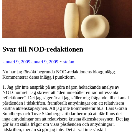
Svar till NOD-redaktionen
januari 9, 2009
januari 9, 2009
~
stefan
Nu har jag försökt begrunda NOD-redaktionens blogginlägg.
Kommenterar deras inlägg i punktform.
1. Jag gör inte anspråk på att göra någon heltäckande analys av
NOD-numret. Jag skriver att ”den innehåller en rad intressanta
reflektioner”. Det jag säger är att jag ställer mig frågande till ett antal
påståenden i tidskriften, framförallt antydningar om att relativisera
kristna äktenskapssynen. Att jag inte kommenterar bl.a. Lars Göran
Sundbergs och Tuve Skånbergs artiklar beror på att där finns det
inga antydningar om att relativisera kristna äktenskapssynen. Det jag
gör är att ställa frågor om vissa påståenden och antydningar i
tidskriften, mer än så gör jag inte. Det är väl inte särskilt