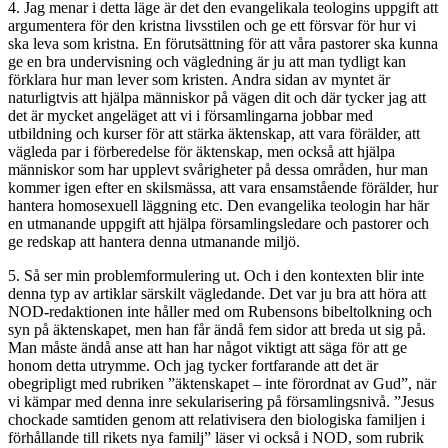
4. Jag menar i detta läge är det den evangelikala teologins uppgift att
argumentera för den kristna livsstilen och ge ett försvar för hur vi
ska leva som kristna. En förutsättning för att våra pastorer ska kunna
ge en bra undervisning och vägledning är ju att man tydligt kan
förklara hur man lever som kristen. Andra sidan av myntet är
naturligtvis att hjälpa människor på vägen dit och där tycker jag att
det är mycket angeläget att vi i församlingarna jobbar med
utbildning och kurser för att stärka äktenskap, att vara förälder, att
vägleda par i förberedelse för äktenskap, men också att hjälpa
människor som har upplevt svårigheter på dessa områden, hur man
kommer igen efter en skilsmässa, att vara ensamstående förälder, hur
hantera homosexuell läggning etc. Den evangelika teologin har här
en utmanande uppgift att hjälpa församlingsledare och pastorer och
ge redskap att hantera denna utmanande miljö.
5. Så ser min problemformulering ut. Och i den kontexten blir inte
denna typ av artiklar särskilt vägledande. Det var ju bra att höra att
NOD-redaktionen inte håller med om Rubensons bibeltolkning och
syn på äktenskapet, men han får ändå fem sidor att breda ut sig på.
Man måste ändå anse att han har något viktigt att säga för att ge
honom detta utrymme. Och jag tycker fortfarande att det är
obegripligt med rubriken ”äktenskapet – inte förordnat av Gud”, när
vi kämpar med denna inre sekularisering på församlingsnivå. ”Jesus
chockade samtiden genom att relativisera den biologiska familjen i
förhållande till rikets nya familj” läser vi också i NOD, som rubrik