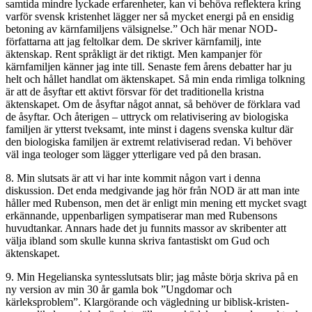
samtida mindre lyckade erfarenheter, kan vi behöva reflektera kring
varför svensk kristenhet lägger ner så mycket energi på en ensidig
betoning av kärnfamiljens välsignelse.” Och här menar NOD-
författarna att jag feltolkar dem. De skriver kärnfamilj, inte
äktenskap. Rent språkligt är det riktigt. Men kampanjer för
kärnfamiljen känner jag inte till. Senaste fem årens debatter har ju
helt och hållet handlat om äktenskapet. Så min enda rimliga tolkning
är att de åsyftar ett aktivt försvar för det traditionella kristna
äktenskapet. Om de åsyftar något annat, så behöver de förklara vad
de åsyftar. Och återigen – uttryck om relativisering av biologiska
familjen är ytterst tveksamt, inte minst i dagens svenska kultur där
den biologiska familjen är extremt relativiserad redan. Vi behöver
väl inga teologer som lägger ytterligare ved på den brasan.
8. Min slutsats är att vi har inte kommit någon vart i denna
diskussion. Det enda medgivande jag hör från NOD är att man inte
håller med Rubenson, men det är enligt min mening ett mycket svagt
erkännande, uppenbarligen sympatiserar man med Rubensons
huvudtankar. Annars hade det ju funnits massor av skribenter att
välja ibland som skulle kunna skriva fantastiskt om Gud och
äktenskapet.
9. Min Hegelianska syntesslutsats blir; jag måste börja skriva på en
ny version av min 30 år gamla bok ”Ungdomar och
kärleksproblem”. Klargörande och vägledning ur biblisk-kristen-