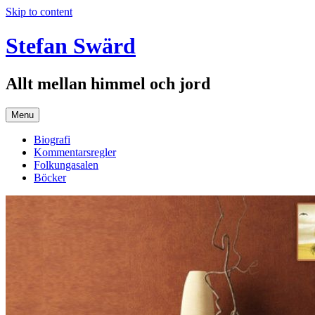
Skip to content
Stefan Swärd
Allt mellan himmel och jord
Menu
Biografi
Kommentarsregler
Folkungasalen
Böcker