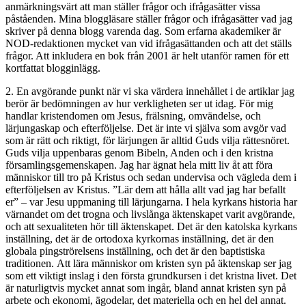
anmärkningsvärt att man ställer frågor och ifrågasätter vissa
påståenden. Mina bloggläsare ställer frågor och ifrågasätter vad jag
skriver på denna blogg varenda dag. Som erfarna akademiker är
NOD-redaktionen mycket van vid ifrågasättanden och att det ställs
frågor. Att inkludera en bok från 2001 är helt utanför ramen för ett
kortfattat blogginlägg.
2. En avgörande punkt när vi ska värdera innehållet i de artiklar jag
berör är bedömningen av hur verkligheten ser ut idag. För mig
handlar kristendomen om Jesus, frälsning, omvändelse, och
lärjungaskap och efterföljelse. Det är inte vi själva som avgör vad
som är rätt och riktigt, för lärjungen är alltid Guds vilja rättesnöret.
Guds vilja uppenbaras genom Bibeln, Anden och i den kristna
församlingsgemenskapen. Jag har ägnat hela mitt liv åt att föra
människor till tro på Kristus och sedan undervisa och vägleda dem i
efterföljelsen av Kristus. ”Lär dem att hålla allt vad jag har befallt
er” – var Jesu uppmaning till lärjungarna. I hela kyrkans historia har
värnandet om det trogna och livslånga äktenskapet varit avgörande,
och att sexualiteten hör till äktenskapet. Det är den katolska kyrkans
inställning, det är de ortodoxa kyrkornas inställning, det är den
globala pingströrelsens inställning, och det är den baptistiska
traditionen. Att lära människor om kristen syn på äktenskap ser jag
som ett viktigt inslag i den första grundkursen i det kristna livet. Det
är naturligtvis mycket annat som ingår, bland annat kristen syn på
arbete och ekonomi, ägodelar, det materiella och en hel del annat.