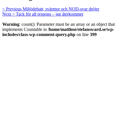
< Previous
Miljödebatt, svärmor och NOD-svar dröjer
Next >
Tack för all respons – jag återkommer
Warning
: count(): Parameter must be an array or an object that
implements Countable in
/home/mattlose/stefansward.se/wp-
includes/class-wp-comment-query.php
on line
399