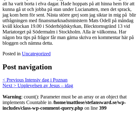
att ha varit borta i elva dagar. Hade hoppats på att hinna hem för att
kunna gå ut och jobba på stan under Lucianatten, men det sprack,
jag kom hem för sent. Nästa större grej som jag siktar in mig på blir
utfrågningen med finansmarknadsministern Mats Odell på måndag
kväll klockan 19.00 i Söderhöjdskyrkan, Blecktornsgränd 13 vid
Mariatorget på Södermalm i Stockholm. Alla är välkomna. Har
någon bra tips på frågor får man gärna skriva en kommentar här på
bloggen och nämna detta.
Posted in
Uncategorized
Post navigation
< Previous
Intensiv dag i Poznan
Next >
Upplevelsen av Jesus – idag
Warning
: count(): Parameter must be an array or an object that
implements Countable in
/home/mattlose/stefansward.se/wp-
includes/class-wp-comment-query.php
on line
399