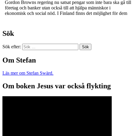
Sök
Sök efter:
Om Stefan
Läs mer om Stefan Swärd.
Om boken Jesus var också flykting