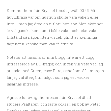
Kommer hem från Bryssel torsdagkväll 00.45. Min
huvudfråga var om hustrun skulle vara vaken eller
inte – men jag drog en nitlott, hon sov. Men skönhet
är väl ganska konstant i både vaket och icke-vaket
tillstånd så någon liten visuell glimt av kvinnliga
fägringen kanske man kan få åtnjuta.
Noterar att läsarna av min blogg inte är ett dugg
intresserade av EU-frågor, och ingen vill veta vad jag
pratade med Greenpeace Europachef om. Så i morgon
får jag väl återgå till något som jag vet väcker
läsarnas intresse.
Ägnade för övrigt hemresan från Bryssel åt att
studera Psaltaren, och läste också i en bok av Peter
Drucker, om ledarskap i ideella organisationer,