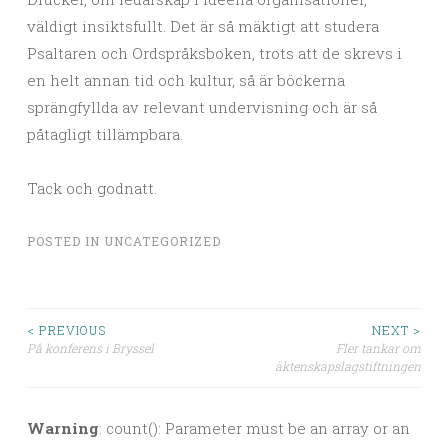
väldigt insiktsfullt. Det är så mäktigt att studera
Psaltaren och Ordspråksboken, trots att de skrevs i
en helt annan tid och kultur, så är böckerna
sprängfyllda av relevant undervisning och är så
påtagligt tillämpbara.
Tack och godnatt.
POSTED IN
UNCATEGORIZED
< PREVIOUS
NEXT >
På konferens i Bryssel
Fler tankar om
Post navigation
äktenskapslagstiftningen
Warning
: count(): Parameter must be an array or an