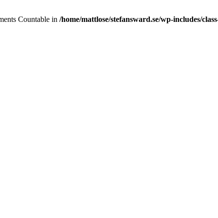
lements Countable in
/home/mattlose/stefansward.se/wp-includes/cla