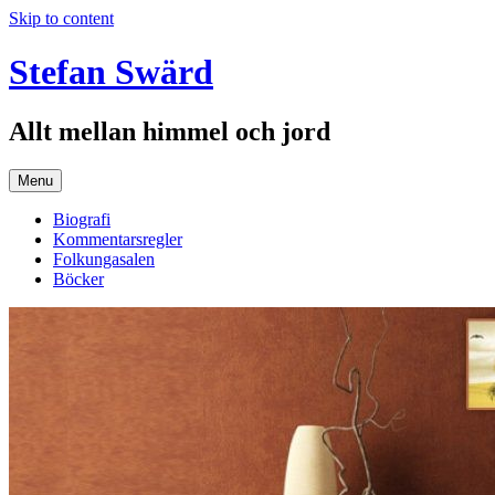
Skip to content
Stefan Swärd
Allt mellan himmel och jord
Menu
Biografi
Kommentarsregler
Folkungasalen
Böcker