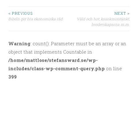
< PREVIOUS
NEXT >
Bibeln ger bra ekonomiska råd
Våld och hot, knarkmisstänkt,
Post navigation
broderskaparna m.m.
Warning
: count(): Parameter must be an array or an
object that implements Countable in
/home/mattlose/stefansward.se/wp-
includes/class-wp-comment-query.php
on line
399