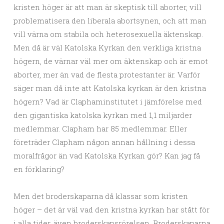
kristen höger är att man är skeptisk till aborter, vill
problematisera den liberala abortsynen, och att man
vill värna om stabila och heterosexuella äktenskap.
Men då är väl Katolska Kyrkan den verkliga kristna
högern, de värnar väl mer om äktenskap och är emot
aborter, mer än vad de flesta protestanter är. Varför
säger man då inte att Katolska kyrkan är den kristna
högern? Vad är Claphaminstitutet i jämförelse med
den gigantiska katolska kyrkan med 1,1 miljarder
medlemmar. Clapham har 85 medlemmar. Eller
företräder Clapham någon annan hållning i dessa
moralfrågor än vad Katolska Kyrkan gör? Kan jag få
en förklaring?
Men det broderskaparna då klassar som kristen
höger – det är väl vad den kristna kyrkan har stått för
i alla tider, även broderskapsrörelsen. Broderskaparna