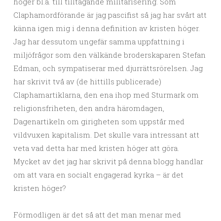
höger bl.a. till tilltagande militarisering. Som
Claphamordförande är jag pascifist så jag har svårt att
känna igen mig i denna definition av kristen höger.
Jag har dessutom ungefär samma uppfattning i
miljöfrågor som den välkände broderskaparen Stefan
Edman, och sympatiserar med djurrättsrörelsen. Jag
har skrivit två av (de hittills publicerade)
Claphamartiklarna, den ena ihop med Sturmark om
religionsfriheten, den andra häromdagen,
Dagenartikeln om girigheten som uppstår med
vildvuxen kapitalism. Det skulle vara intressant att
veta vad detta har med kristen höger att göra.
Mycket av det jag har skrivit på denna blogg handlar
om att vara en socialt engagerad kyrka – är det
kristen höger?
Förmodligen är det så att det man menar med