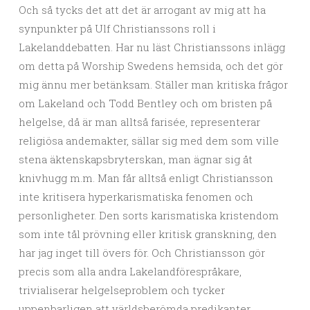
Och så tycks det att det är arrogant av mig att ha
synpunkter på Ulf Christianssons roll i
Lakelanddebatten. Har nu läst Christianssons inlägg
om detta på Worship Swedens hemsida, och det gör
mig ännu mer betänksam. Ställer man kritiska frågor
om Lakeland och Todd Bentley och om bristen på
helgelse, då är man alltså farisée, representerar
religiösa andemakter, sällar sig med dem som ville
stena äktenskapsbryterskan, man ägnar sig åt
knivhugg m.m. Man får alltså enligt Christiansson
inte kritisera hyperkarismatiska fenomen och
personligheter. Den sorts karismatiska kristendom
som inte tål prövning eller kritisk granskning, den
har jag inget till övers för. Och Christiansson gör
precis som alla andra Lakelandförespråkare,
trivialiserar helgelseproblem och tycker
uppenbarligen att världsberömda predikanter