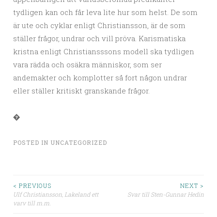
tydligen kan och får leva lite hur som helst. De som
är ute och cyklar enligt Christiansson, är de som
ställer frågor, undrar och vill pröva. Karismatiska
kristna enligt Christiansssons modell ska tydligen
vara rädda och osäkra människor, som ser
andemakter och komplotter så fort någon undrar
eller ställer kritiskt granskande frågor.
�
POSTED IN
UNCATEGORIZED
< PREVIOUS
NEXT >
Ulf Christiansson, Lakeland ett
Svar till Sten-Gunnar Hedin
Post navigation
varv till m.m.