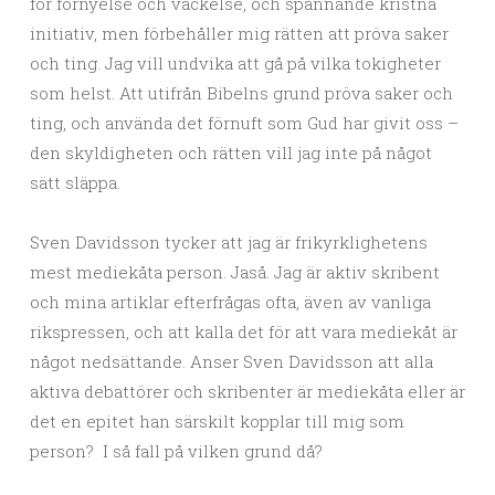
för förnyelse och väckelse, och spännande kristna
initiativ, men förbehåller mig rätten att pröva saker
och ting. Jag vill undvika att gå på vilka tokigheter
som helst. Att utifrån Bibelns grund pröva saker och
ting, och använda det förnuft som Gud har givit oss –
den skyldigheten och rätten vill jag inte på något
sätt släppa.
Sven Davidsson tycker att jag är frikyrklighetens
mest mediekåta person. Jaså. Jag är aktiv skribent
och mina artiklar efterfrågas ofta, även av vanliga
rikspressen, och att kalla det för att vara mediekåt är
något nedsättande. Anser Sven Davidsson att alla
aktiva debattörer och skribenter är mediekåta eller är
det en epitet han särskilt kopplar till mig som
person? I så fall på vilken grund då?