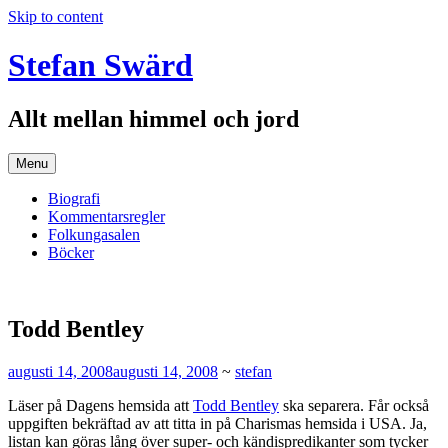
Skip to content
Stefan Swärd
Allt mellan himmel och jord
Menu
Biografi
Kommentarsregler
Folkungasalen
Böcker
Todd Bentley
augusti 14, 2008
augusti 14, 2008
~
stefan
Läser på Dagens hemsida att
Todd Bentley
ska separera. Får också
uppgiften bekräftad av att titta in på Charismas hemsida i USA. Ja,
listan kan göras lång över super- och kändispredikanter som tycker