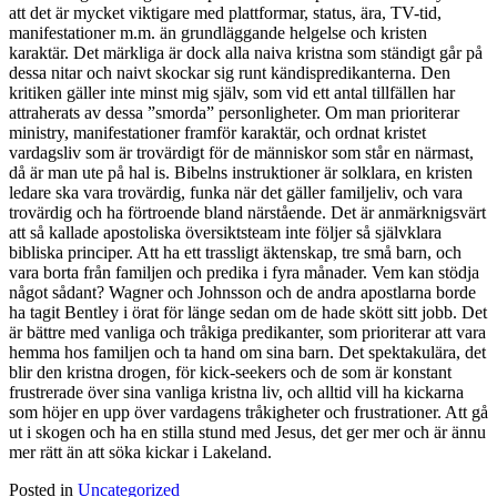
att det är mycket viktigare med plattformar, status, ära, TV-tid,
manifestationer m.m. än grundläggande helgelse och kristen
karaktär. Det märkliga är dock alla naiva kristna som ständigt går på
dessa nitar och naivt skockar sig runt kändispredikanterna. Den
kritiken gäller inte minst mig själv, som vid ett antal tillfällen har
attraherats av dessa ”smorda” personligheter. Om man prioriterar
ministry, manifestationer framför karaktär, och ordnat kristet
vardagsliv som är trovärdigt för de människor som står en närmast,
då är man ute på hal is. Bibelns instruktioner är solklara, en kristen
ledare ska vara trovärdig, funka när det gäller familjeliv, och vara
trovärdig och ha förtroende bland närstående. Det är anmärknigsvärt
att så kallade apostoliska översiktsteam inte följer så självklara
bibliska principer. Att ha ett trassligt äktenskap, tre små barn, och
vara borta från familjen och predika i fyra månader. Vem kan stödja
något sådant? Wagner och Johnsson och de andra apostlarna borde
ha tagit Bentley i örat för länge sedan om de hade skött sitt jobb. Det
är bättre med vanliga och tråkiga predikanter, som prioriterar att vara
hemma hos familjen och ta hand om sina barn. Det spektakulära, det
blir den kristna drogen, för kick-seekers och de som är konstant
frustrerade över sina vanliga kristna liv, och alltid vill ha kickarna
som höjer en upp över vardagens tråkigheter och frustrationer. Att gå
ut i skogen och ha en stilla stund med Jesus, det ger mer och är ännu
mer rätt än att söka kickar i Lakeland.
Posted in
Uncategorized