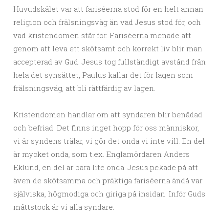
Huvudskälet var att fariséerna stod för en helt annan
religion och frälsningsväg än vad Jesus stod för, och
vad kristendomen står för. Fariséerna menade att
genom att leva ett skötsamt och korrekt liv blir man
accepterad av Gud. Jesus tog fullständigt avstånd från
hela det synsättet, Paulus kallar det för lagen som
frälsningsväg, att bli rättfärdig av lagen.
Kristendomen handlar om att syndaren blir benådad
och befriad. Det finns inget hopp för oss människor,
vi är syndens trälar, vi gör det onda vi inte vill. En del
är mycket onda, som t.ex. Englamördaren Anders
Eklund, en del är bara lite onda. Jesus pekade på att
även de skötsamma och präktiga fariséerna ändå var
själviska, högmodiga och giriga på insidan. Inför Guds
måttstock är vi alla syndare.