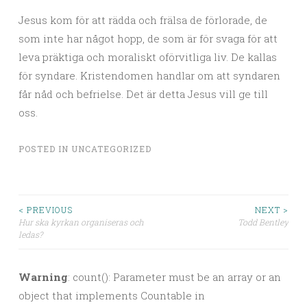
Jesus kom för att rädda och frälsa de förlorade, de
som inte har något hopp, de som är för svaga för att
leva präktiga och moraliskt oförvitliga liv. De kallas
för syndare. Kristendomen handlar om att syndaren
får nåd och befrielse. Det är detta Jesus vill ge till
oss.
POSTED IN
UNCATEGORIZED
< PREVIOUS
NEXT >
Hur ska kyrkan organiseras och
Todd Bentley
Post navigation
ledas?
Warning
: count(): Parameter must be an array or an
object that implements Countable in