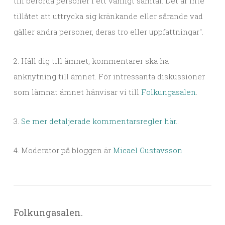
till berörda personer i ett vanligt samtal. Det är inte
tillåtet att uttrycka sig kränkande eller sårande vad
gäller andra personer, deras tro eller uppfattningar".
2. Håll dig till ämnet, kommentarer ska ha
anknytning till ämnet. För intressanta diskussioner
som lämnat ämnet hänvisar vi till
Folkungasalen
.
3.
Se mer detaljerade kommentarsregler här.
.
4. Moderator på bloggen är
Micael Gustavsson
Folkungasalen.