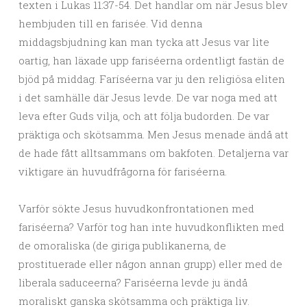
texten i Lukas 11:37-54. Det handlar om när Jesus blev
hembjuden till en farisée. Vid denna
middagsbjudning kan man tycka att Jesus var lite
oartig, han läxade upp fariséerna ordentligt fastän de
bjöd på middag. Faríséerna var ju den religiösa eliten
i det samhälle där Jesus levde. De var noga med att
leva efter Guds vilja, och att följa budorden. De var
präktiga och skötsamma. Men Jesus menade ändå att
de hade fått alltsammans om bakfoten. Detaljerna var
viktigare än huvudfrågorna för fariséerna.
Varför sökte Jesus huvudkonfrontationen med
fariséerna? Varför tog han inte huvudkonflikten med
de omoraliska (de giriga publikanerna, de
prostituerade eller någon annan grupp) eller med de
liberala saduceerna? Fariséerna levde ju ändå
moraliskt ganska skötsamma och präktiga liv.