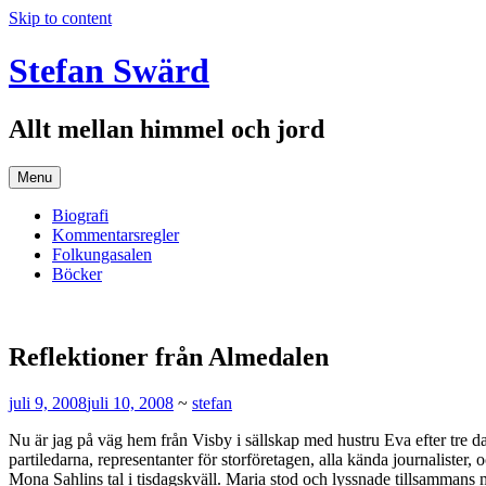
Skip to content
Stefan Swärd
Allt mellan himmel och jord
Menu
Biografi
Kommentarsregler
Folkungasalen
Böcker
Reflektioner från Almedalen
juli 9, 2008
juli 10, 2008
~
stefan
Nu är jag på väg hem från Visby i sällskap med hustru Eva efter tre d
partiledarna, representanter för storföretagen, alla kända journalister, o
Mona Sahlins tal i tisdagskväll. Maria stod och lyssnade tillsammans