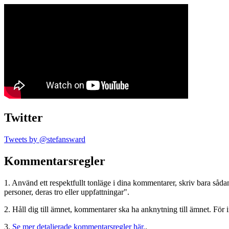
Twitter
Tweets by @stefansward
Kommentarsregler
1. Använd ett respektfullt tonläge i dina kommentarer, skriv bara sådant
personer, deras tro eller uppfattningar".
2. Håll dig till ämnet, kommentarer ska ha anknytning till ämnet. För 
3.
Se mer detaljerade kommentarsregler här.
.