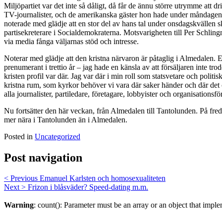
Miljöpartiet var det inte så dåligt, då får de ännu större utrymme at
TV-journalister, och de amerikanska gäster hon hade under måndagen.
noterade med glädje att en stor del av hans tal under onsdagskvällen 
partisekreterare i Socialdemokraterna. Motsvarigheten till Per Schling
via media fånga väljarnas stöd och intresse.
Noterar med glädje att den kristna närvaron är påtaglig i Almedalen. En
prenumerant i trettio år – jag hade en känsla av att försäljaren inte
kristen profil var där. Jag var där i min roll som statsvetare och poli
kristna rum, som kyrkor behöver vi vara där saker händer och där det 
alla journalister, partiledare, företagare, lobbyister och organisation
Nu fortsätter den här veckan, från Almedalen till Tantolunden. På fr
mer nära i Tantolunden än i Almedalen.
Posted in
Uncategorized
Post navigation
< Previous
Emanuel Karlsten och homosexualiteten
Next >
Frizon i blåsväder? Speed-dating m.m.
Warning
: count(): Parameter must be an array or an object that imp