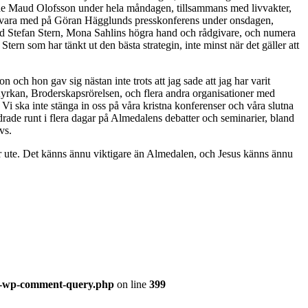
erade Maud Olofsson under hela måndagen, tillsammans med livvakter,
få vara med på Göran Hägglunds presskonferens under onsdagen,
 med Stefan Stern, Mona Sahlins högra hand och rådgivare, och numera
rn som har tänkt ut den bästa strategin, inte minst när det gäller att
och hon gav sig nästan inte trots att jag sade att jag har varit
 Kyrkan, Broderskapsrörelsen, och flera andra organisationer med
 Vi ska inte stänga in oss på våra kristna konferenser och våra slutna
rade runt i flera dagar på Almedalens debatter och seminarier, bland
vs.
är ute. Det känns ännu viktigare än Almedalen, och Jesus känns ännu
ss-wp-comment-query.php
on line
399