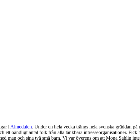
agar i
Almedalen
. Under en hela vecka trängs hela svenska gräddan på n
ch ett oändligt antal folk från alla tänkbara intresseorganisationer. Fick 
 med man och sina två små barn. Vi var överens om att Mona Sahlin int