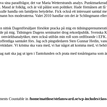
t driva sina paradfrågor, det var Maria Wetterstrands analys. Punktmark
 Maud är folklig, och är väl påläst som politiker. Hade förmånen att 
skulle handla om familjens betydelse. Fick också ett intressant samtal
mann hos moderaterna. Valet 2010 handlar om det är Schlingmann eller Ste
 nitisk Dagenförsäljare försökte pracka på mig en tidningsprenumeration 
 trodde på mig. Tidningen Dagens seminarier drog rekordpublik. Svenska
tisk omvärldsanalytiker, men också utifrån min roll som ordförande i EFK.
offentliga samtalet förs. Jag och pingstledaren Sten Gunnar Hedin, vand
sföreträdare. Vi kristna ska vara med, vi har något att komma med, vi behö
edag natt ska jag ut igen i Tantolunden och prata med tonåringarna som 
lements Countable in
/home/mattlose/stefansward.se/wp-includes/cla