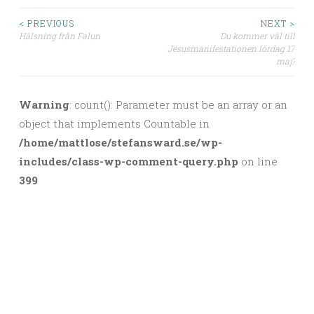
< PREVIOUS
NEXT >
Hälsning från Falun
Du kommer väl till
Post navigation
Jesusmanifestationen lördag 17
maj?
Warning
: count(): Parameter must be an array or an
object that implements Countable in
/home/mattlose/stefansward.se/wp-
includes/class-wp-comment-query.php
on line
399