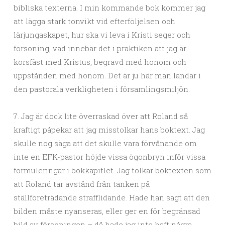
bibliska texterna. I min kommande bok kommer jag
att lägga stark tonvikt vid efterföljelsen och
lärjungaskapet, hur ska vi leva i Kristi seger och
försoning, vad innebär det i praktiken att jag är
korsfäst med Kristus, begravd med honom och
uppstånden med honom. Det är ju här man landar i
den pastorala verkligheten i församlingsmiljön.
7. Jag är dock lite överraskad över att Roland så
kraftigt påpekar att jag misstolkar hans boktext. Jag
skulle nog säga att det skulle vara förvånande om
inte en EFK-pastor höjde vissa ögonbryn inför vissa
formuleringar i bokkapitlet. Jag tolkar boktexten som
att Roland tar avstånd från tanken på
ställföreträdande strafflidande. Hade han sagt att den
bilden måste nyanseras, eller ger en för begränsad
bild av försoningen – då hade jag inte haft några