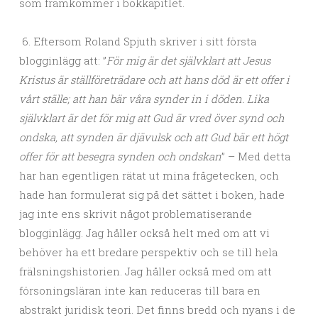
som framkommer i bokkapitlet.
6. Eftersom Roland Spjuth skriver i sitt första
blogginlägg att: ”
För mig är det självklart att Jesus
Kristus är ställföreträdare och att hans död är ett offer i
vårt ställe; att han bär våra synder in i döden. Lika
självklart är det för mig att Gud är vred över synd och
ondska, att synden är djävulsk och att Gud bär ett högt
offer för att besegra synden och ondskan
” – Med detta
har han egentligen rätat ut mina frågetecken, och
hade han formulerat sig på det sättet i boken, hade
jag inte ens skrivit något problematiserande
blogginlägg. Jag håller också helt med om att vi
behöver ha ett bredare perspektiv och se till hela
frälsningshistorien. Jag håller också med om att
försoningsläran inte kan reduceras till bara en
abstrakt juridisk teori. Det finns bredd och nyans i de