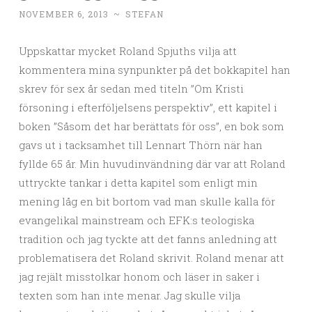
NOVEMBER 6, 2013
~
STEFAN
Uppskattar mycket Roland Spjuths vilja att
kommentera mina synpunkter på det bokkapitel han
skrev för sex år sedan med titeln ”Om Kristi
försoning i efterföljelsens perspektiv”, ett kapitel i
boken ”Såsom det har berättats för oss”, en bok som
gavs ut i tacksamhet till Lennart Thörn när han
fyllde 65 år. Min huvudinvändning där var att Roland
uttryckte tankar i detta kapitel som enligt min
mening låg en bit bortom vad man skulle kalla för
evangelikal mainstream och EFK:s teologiska
tradition och jag tyckte att det fanns anledning att
problematisera det Roland skrivit. Roland menar att
jag rejält misstolkar honom och läser in saker i
texten som han inte menar. Jag skulle vilja