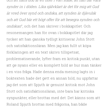
och att hans död är ett offer i vårt ställe; att han bär våra
synder in i döden. Lika självklart är det för mig att Gud
är vred över synd och ondska, att synden är djävulsk
och att Gud bär ett högt offer för att besegra synden och
ondskan
”, och det han skriver i bokkapitlet. Och
resonemangen han för ovan i bokkapitlet där jag
tycker att han ganska tydligt kritiserar John Stott
och satisfaktionsläran. Men jag kan fullt ut köpa
förklaringen att en text skrivs tillspetsat,
problematiserande, lyfter fram en kritisk punkt, utan
att ge nyans eller en komplett bild av hur man tänker
i en viss fråga. Hade denna enda mening lagts in i
boktexten hade det gett en annan bild, nu uppfattar
jag det som att Spjuth är genuint kritisk mot John
Stott och satisfaktionsläran, inte bara har kritiska
synpunkter, eller brottas med det. Det känns som att
Roland Spjuth brottas med frågorna, han både