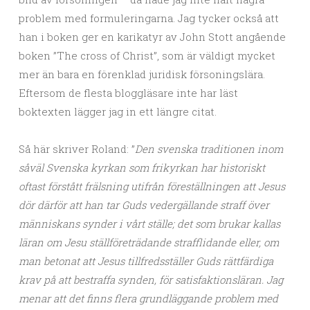
problem med formuleringarna. Jag tycker också att
han i boken ger en karikatyr av John Stott angående
boken ”The cross of Christ”, som är väldigt mycket
mer än bara en förenklad juridisk försoningslära.
Eftersom de flesta bloggläsare inte har läst
boktexten lägger jag in ett längre citat.
Så här skriver Roland: ”
Den svenska traditionen inom
såväl Svenska kyrkan som frikyrkan har historiskt
oftast förstått frälsning utifrån föreställningen att Jesus
dör därför att han tar Guds vedergällande straff över
människans synder i vårt ställe; det som brukar kallas
läran om Jesu ställföreträdande strafflidande eller, om
man betonat att Jesus tillfredsställer Guds rättfärdiga
krav på att bestraffa synden, för satisfaktionsläran. Jag
menar att det finns flera grundläggande problem med