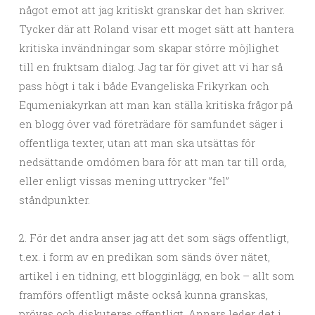
något emot att jag kritiskt granskar det han skriver.
Tycker där att Roland visar ett moget sätt att hantera
kritiska invändningar som skapar större möjlighet
till en fruktsam dialog. Jag tar för givet att vi har så
pass högt i tak i både Evangeliska Frikyrkan och
Equmeniakyrkan att man kan ställa kritiska frågor på
en blogg över vad företrädare för samfundet säger i
offentliga texter, utan att man ska utsättas för
nedsättande omdömen bara för att man tar till orda,
eller enligt vissas mening uttrycker ”fel”
ståndpunkter.
2. För det andra anser jag att det som sägs offentligt,
t.ex. i form av en predikan som sänds över nätet,
artikel i en tidning, ett blogginlägg, en bok – allt som
framförs offentligt måste också kunna granskas,
prövas och diskuteras offentligt. Annars leder det i