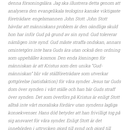
denna försoningslära. Jag ska illustrera detta genom att
analysera den evangelikala teologins kanske viktigaste
företrädare: engelsmannen John Stott. John Stott
hävdar att människans problem är den oändliga skuld
hon har inför Gud på grund av sin synd. Gud tolererar
nämligen inte synd. Gud måste straffa ondskan, annars
omintetgörs inte bara Guds ära utan också den ordning
som uppehåller kosmos. Den enda lösningen för
människan är att Kristus som den unika ”Gud-
människan” blir vår ställföreträdare som utverkar
gottgörelse (satisfaktion) för våra synder. Jesus tar Guds
dom över synden i vårt ställe och han bär Guds straff
över synden. Det som överförs på Kristus är enligt Stott
alltså inte vårt moraliska fördärv utan syndens lagliga
konsekvenser. Hans död betyder att han frivilligt tog på
sig ansvaret för våra synder. Enligt Stott är det
innebörden i uttrycken gjord till synd och gjord till