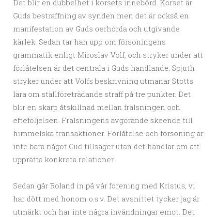
Det blir en dubbelhet i korsets innebörd. Korset är
Guds bestraffning av synden men det är också en
manifestation av Guds oerhörda och utgivande
kärlek. Sedan tar han upp om försoningens
grammatik enligt Miroslav Volf, och stryker under att
förlåtelsen är det centrala i Guds handlande. Spjuth
stryker under att Volfs beskrivning utmanar Stotts
lära om ställföreträdande straff på tre punkter. Det
blir en skarp åtskillnad mellan frälsningen och
efteföljelsen. Frälsningens avgörande skeende till
himmelska transaktioner. Förlåtelse och försoning är
inte bara något Gud tillsäger utan det handlar om att
upprätta konkreta relationer.
Sedan går Roland in på vår förening med Kristus, vi
har dött med honom o.s.v. Det avsnittet tycker jag är
utmärkt och har inte några invändningar emot. Det