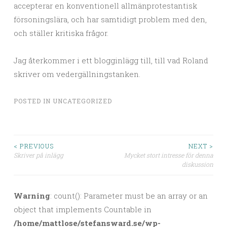
accepterar en konventionell allmänprotestantisk
försoningslära, och har samtidigt problem med den,
och ställer kritiska frågor.
Jag återkommer i ett blogginlägg till, till vad Roland
skriver om vedergällningstanken.
POSTED IN
UNCATEGORIZED
< PREVIOUS
NEXT >
Skriver på inlägg
Mycket stort intresse för denna
Post navigation
diskussion
Warning
: count(): Parameter must be an array or an
object that implements Countable in
/home/mattlose/stefansward.se/wp-