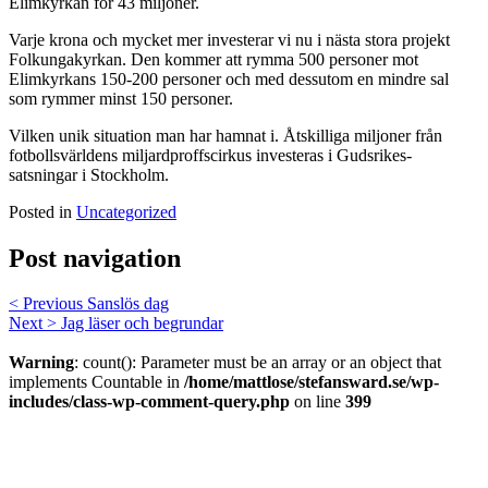
Elimkyrkan för 43 miljoner.
Varje krona och mycket mer investerar vi nu i nästa stora projekt
Folkungakyrkan. Den kommer att rymma 500 personer mot
Elimkyrkans 150-200 personer och med dessutom en mindre sal
som rymmer minst 150 personer.
Vilken unik situation man har hamnat i. Åtskilliga miljoner från
fotbollsvärldens miljardproffscirkus investeras i Gudsrikes-
satsningar i Stockholm.
Posted in
Uncategorized
Post navigation
< Previous
Sanslös dag
Next >
Jag läser och begrundar
Warning
: count(): Parameter must be an array or an object that
implements Countable in
/home/mattlose/stefansward.se/wp-
includes/class-wp-comment-query.php
on line
399