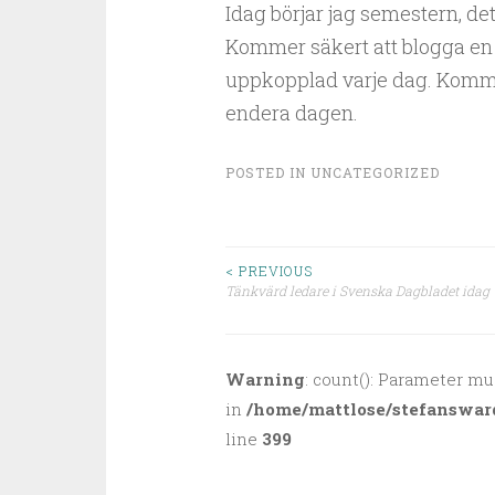
Idag börjar jag semestern, det
Kommer säkert att blogga en 
uppkopplad varje dag. Komme
endera dagen.
POSTED IN
UNCATEGORIZED
< PREVIOUS
Tänkvärd ledare i Svenska Dagbladet idag
Post navigation
Warning
: count(): Parameter mu
in
/home/mattlose/stefanswar
line
399