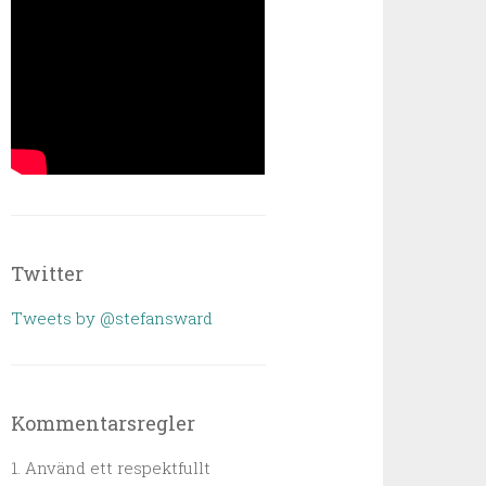
Twitter
Tweets by @stefansward
Kommentarsregler
1. Använd ett respektfullt