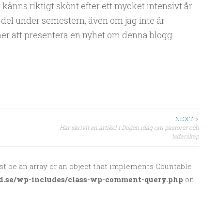
 känns riktigt skönt efter ett mycket intensivt år.
del under semestern, även om jag inte är
r att presentera en nyhet om denna blogg
NEXT >
Har skrivit en artikel i Dagen idag om pastorer och
ledarskap
st be an array or an object that implements Countable
d.se/wp-includes/class-wp-comment-query.php
on