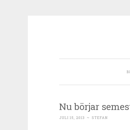
Skip to content
B
Nu börjar semes
JULI 15, 2013
~
STEFAN