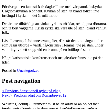
För övrigt – en fantastisk fredagkväll ute med vår pannkakskyrka –
Ungdomskyrkan Konnekt. Kyrkan på stan, ut bland folket, inte
instängd i kyrkan – det är mitt motto.
Det är inte tillräckligt att sänka kyrkans trösklar, och öppna dörrarna,
och ta bort väggarna. Kristi kyrka ska vara ute på stan, bland vanligt
folk.
Läs till exempel Johannesevangeliet, där står det om många under
som Jesus utförde – vardå någonstans? Hemma, ute på stan, under
vandring, vid ett stopp vid en brunn, på en bröllopsfest m.m.
Några karismatiska konferenser och megakyrkor fanns inte på den
tiden.
Posted in
Uncategorized
Post navigation
< Previous
Sensationell nyhet på gång
Next >
Predikan idag om Romarbrevet 12
Warning
: count(): Parameter must be an array or an object that
implements Countable in
/home/mattlose/stefansward.se/wp-