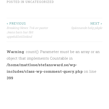
POSTED IN
UNCATEGORIZED
< PREVIOUS
NEXT >
Breaking News: Två av pastor
Spännande helg pågår
Post navigation
Jeans barn har fått
uppehållstillstånd
Warning
: count(): Parameter must be an array or an
object that implements Countable in
/home/mattlose/stefansward.se/wp-
includes/class-wp-comment-query.php
on line
399