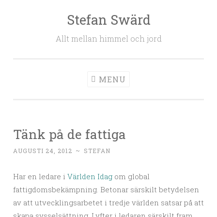
Stefan Swärd
Skip to content
Allt mellan himmel och jord
MENU
Tänk på de fattiga
AUGUSTI 24, 2012
~
STEFAN
Har en ledare i
Världen Idag
om global
fattigdomsbekämpning. Betonar särskilt betydelsen
av att utvecklingsarbetet i tredje världen satsar på att
skapa sysselsättning. Lyfter i ledaren särskilt fram