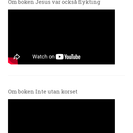
Om boken Jesus var också flykting
Om boken Inte utan korset