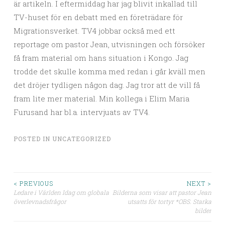
är artikeln. I eftermiddag har jag blivit inkallad till
TV-huset för en debatt med en företrädare för
Migrationsverket. TV4 jobbar också med ett
reportage om pastor Jean, utvisningen och försöker
få fram material om hans situation i Kongo. Jag
trodde det skulle komma med redan i går kväll men
det dröjer tydligen någon dag. Jag tror att de vill få
fram lite mer material. Min kollega i Elim Maria
Furusand har bl.a. intervjuats av TV4.
POSTED IN
UNCATEGORIZED
< PREVIOUS
NEXT >
Ledare i Världen Idag om globala
Bilderna som visar att pastor Jean
Post navigation
överlevnadsfrågor
utsatts för tortyr *OBS. Starka
bilder