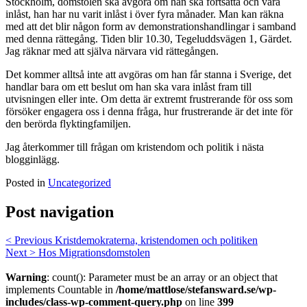
Stockholm, domstolen ska avgöra om han ska fortsätta och vara
inlåst, han har nu varit inlåst i över fyra månader. Man kan räkna
med att det blir någon form av demonstrationshandlingar i samband
med denna rättegång. Tiden blir 10.30, Tegeluddsvägen 1, Gärdet.
Jag räknar med att själva närvara vid rättegången.
Det kommer alltså inte att avgöras om han får stanna i Sverige, det
handlar bara om ett beslut om han ska vara inlåst fram till
utvisningen eller inte. Om detta är extremt frustrerande för oss som
försöker engagera oss i denna fråga, hur frustrerande är det inte för
den berörda flyktingfamiljen.
Jag återkommer till frågan om kristendom och politik i nästa
blogginlägg.
Posted in
Uncategorized
Post navigation
< Previous
Kristdemokraterna, kristendomen och politiken
Next >
Hos Migrationsdomstolen
Warning
: count(): Parameter must be an array or an object that
implements Countable in
/home/mattlose/stefansward.se/wp-
includes/class-wp-comment-query.php
on line
399