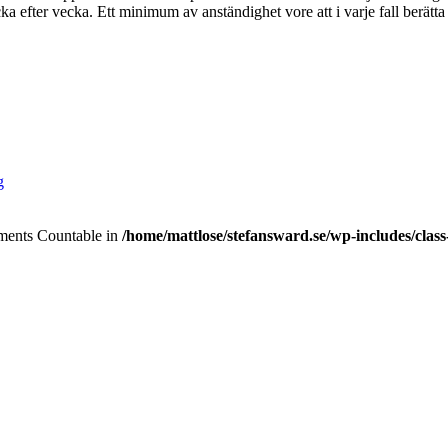
ka efter vecka. Ett minimum av anständighet vore att i varje fall berätt
g
lements Countable in
/home/mattlose/stefansward.se/wp-includes/cla