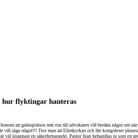
på hur flyktingar hanteras
honom att gränspolisen inte ens till advokaten vill berätta något om nä
inte vill säga något!!! Tror man att Elimkyrkan och lite kongoleser plane
a är väl knappast en säkerhetsaspekt. Pastor Jean behandlas ju som en grov