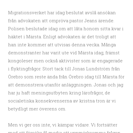
Migrationsverket har idag beslutat avslå ansökan
från advokaten att ompröva pastor Jeans ärende.
Polisen beslutade idag om att låta honom sitta kvar i
häktet i Märsta. Enligt advokaten är det troligt att
han inte kommer att utvisas denna vecka. Många
demonstranter har varit ute vid Märsta idag, främst
kongoleser men också aktivister som är engagerade
i flyktingfrågor. Stort tack till Jonas Lundström från
Örebro som reste ända från Örebro idag till Märsta för
att demonstrera utanför anläggningen. Jonas och jag
har ju haft meningsutbyten kring lärofrågor, de
socialetiska konsekvenserna av kristna tron är vi
betydligt mer överens om.
Men vi ger oss inte, vi kämpar vidare. Vi fortsätter
med att försöka få media att uppmärksamma frågan.