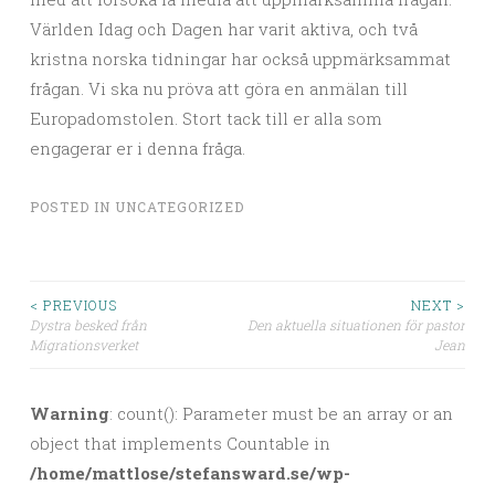
Världen Idag och Dagen har varit aktiva, och två
kristna norska tidningar har också uppmärksammat
frågan. Vi ska nu pröva att göra en anmälan till
Europadomstolen. Stort tack till er alla som
engagerar er i denna fråga.
POSTED IN
UNCATEGORIZED
< PREVIOUS
NEXT >
Dystra besked från
Den aktuella situationen för pastor
Post navigation
Migrationsverket
Jean
Warning
: count(): Parameter must be an array or an
object that implements Countable in
/home/mattlose/stefansward.se/wp-