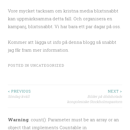
Vore mycket tacksam om kristna media blixtsnabbt
kan uppmärksamma detta fall. Och organisera en
kampanj, blixtsnabbt. Vi har bara ett par dagar på oss.
Kommer att lägga ut info på denna blogg så snabbt
jag får fram mer information.
POSTED IN
UNCATEGORIZED
< PREVIOUS
NEXT >
Söndag kväll
Bilder på dödshotade
Post navigation
kongolesiske Stockholmspastorn
Warning
: count(): Parameter must be an array or an
object that implements Countable in